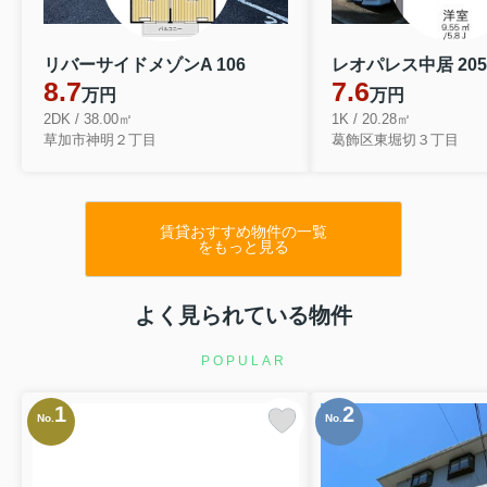
リバーサイドメゾンA 106
レオパレス中居 205
8.7
7.6
万円
万円
2DK / 38.00㎡
1K / 20.28㎡
草加市神明２丁目
葛飾区東堀切３丁目
賃貸おすすめ物件の一覧
をもっと見る
よく見られている物件
POPULAR
1
2
No.
No.