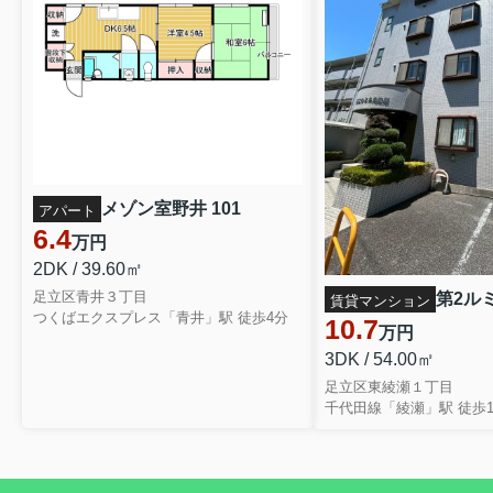
メゾン室野井 101
アパート
6.4
万円
2DK / 39.60㎡
足立区青井３丁目
賃貸マンション
つくばエクスプレス「青井」駅 徒歩4分
10.7
万円
3DK / 54.00㎡
足立区東綾瀬１丁目
千代田線「綾瀬」駅 徒歩1