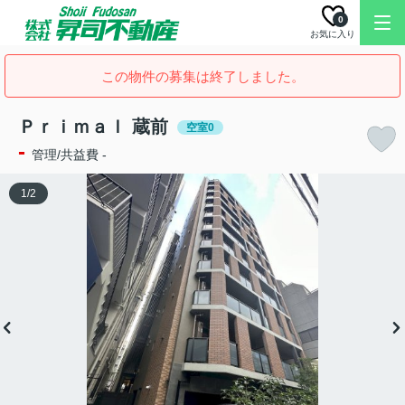
0
お気に入り
この物件の募集は終了しました。
Ｐｒｉｍａｌ 蔵前
空室0
-
管理/共益費 -
1
/
2