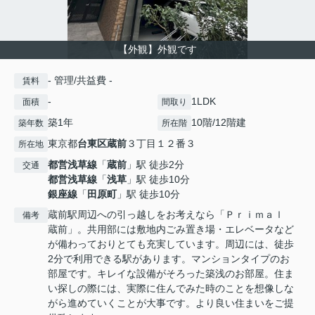
【外観】外観です
- 管理/共益費 -
賃料
-
1LDK
面積
間取り
築1年
10階/12階建
築年数
所在階
東京都
台東区
蔵前
３丁目１２番３
所在地
都営浅草線
「
蔵前
」駅 徒歩2分
交通
都営浅草線
「
浅草
」駅 徒歩10分
銀座線
「
田原町
」駅 徒歩10分
蔵前駅周辺への引っ越しをお考えなら「Ｐｒｉｍａｌ
備考
蔵前」。共用部には敷地内ごみ置き場・エレベータなど
が備わっておりとても充実しています。周辺には、徒歩
2分で利用できる駅があります。マンションタイプのお
部屋です。キレイな設備がそろった築浅のお部屋。住ま
い探しの際には、実際に住んでみた時のことを想像しな
がら進めていくことが大事です。より良い住まいをご提