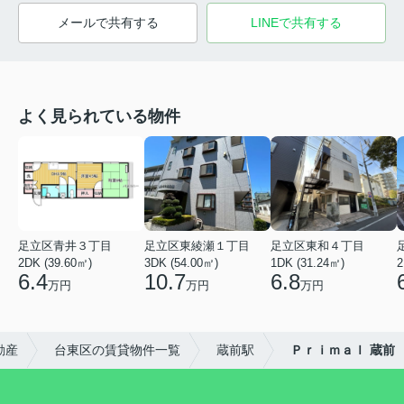
メールで共有する
LINEで共有する
よく見られている物件
足立区青井３丁目
足立区東綾瀬１丁目
足立区東和４丁目
2DK (39.60㎡)
3DK (54.00㎡)
1DK (31.24㎡)
2
6.4
10.7
6.8
万円
万円
万円
動産
台東区の賃貸物件一覧
蔵前駅
Ｐｒｉｍａｌ 蔵前