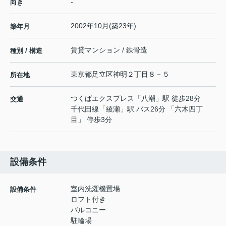
-
向き
2002年10月(築23年)
築年月
賃貸マンション / 鉄骨造
種別 / 構造
東京都
足立区
神明
２丁目８－５
所在地
つくばエクスプレス
「
八潮
」駅 徒歩28分
交通
千代田線
「
綾瀬
」駅 バス26分 「六木四丁
目」 停歩3分
設備条件
室内洗濯機置場
設備条件
ロフト付き
バルコニー
駐輪場