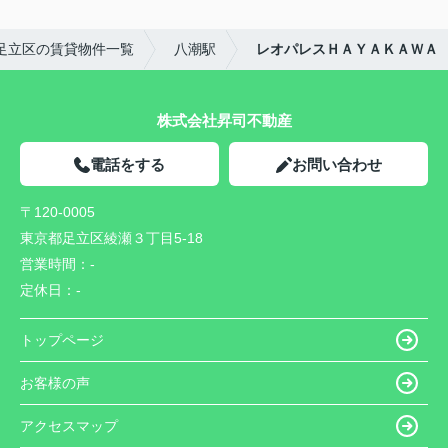
足立区の賃貸物件一覧
八潮駅
レオパレスＨＡＹＡＫＡＷＡ
株式会社昇司不動産
電話をする
お問い合わせ
〒120-0005
東京都足立区綾瀬３丁目5-18
営業時間：
-
定休日：
-
トップページ
お客様の声
アクセスマップ