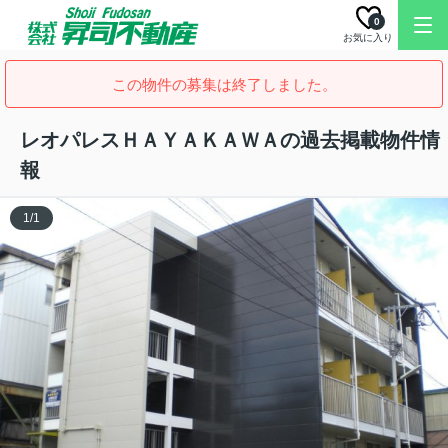
0
お気に入り
この物件の募集は終了しました。
レオパレスＨＡＹＡＫＡＷＡの過去掲載物件情
報
1
/
1