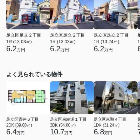
足立区足立２丁目
足立区足立２丁目
足立区足立２丁目
1R (13.03㎡)
1R (13.03㎡)
1R (13.24㎡)
1
6.2
6.2
6.2
万円
万円
万円
よく見られている物件
足立区青井３丁目
足立区東綾瀬１丁目
足立区東和４丁目
2DK (39.60㎡)
3DK (54.00㎡)
1DK (31.24㎡)
2
6.4
10.7
6.8
万円
万円
万円