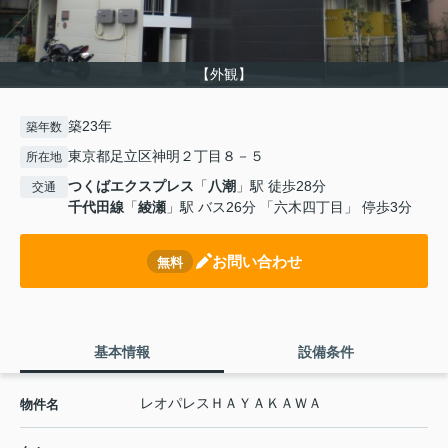
【外観】
築23年
築年数
東京都足立区神明２丁目８－５
所在地
つくばエクスプレス
「
八潮
」駅 徒歩28分
交通
千代田線
「
綾瀬
」駅 バス26分 「六木四丁目」 停歩3分
お問い合わせ
無料
基本情報
設備条件
レオパレスＨＡＹＡＫＡＷＡ
物件名