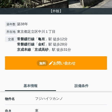
【外観】
築38年
築年数
東京都足立区中川１丁目
所在地
常磐緩行線
「
亀有
」駅 徒歩12分
交通
常磐緩行線
「
金町
」駅 徒歩28分
京成本線
「
京成高砂
」駅 徒歩31分
お問い合わせ
無料
基本情報
設備条件
フジハイツカンノ
物件名
東
向き