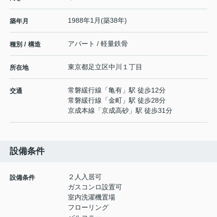
1988年1月(築38年)
築年月
アパート / 軽量鉄骨
種別 / 構造
東京都
足立区
中川
１丁目
所在地
常磐緩行線
「
亀有
」駅 徒歩12分
交通
常磐緩行線
「
金町
」駅 徒歩28分
京成本線
「
京成高砂
」駅 徒歩31分
設備条件
２人入居可
設備条件
ガスコンロ設置可
室内洗濯機置場
フローリング