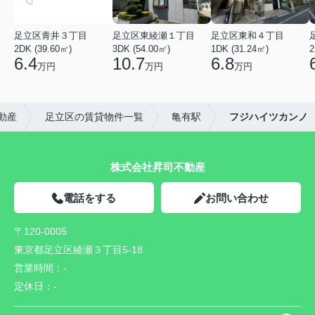
足立区青井３丁目
足立区東綾瀬１丁目
足立区東和４丁目
2DK (39.60㎡)
3DK (54.00㎡)
1DK (31.24㎡)
2
6.4
10.7
6.8
万円
万円
万円
動産
足立区の賃貸物件一覧
亀有駅
フジハイツカンノ
株式会社昇司不動産
電話をする
お問い合わせ
〒120-0005
東京都足立区綾瀬３丁目5-18
営業時間：
-
定休日：
-