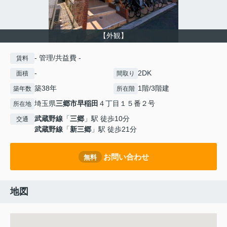
【外観】
- 管理/共益費 -
賃料
-
2DK
面積
間取り
築38年
1階/3階建
築年数
所在階
埼玉県
三郷市
早稲田
４丁目１５番２号
所在地
武蔵野線
「
三郷
」駅 徒歩10分
交通
武蔵野線
「
新三郷
」駅 徒歩21分
お問い合わせ
無料
地図