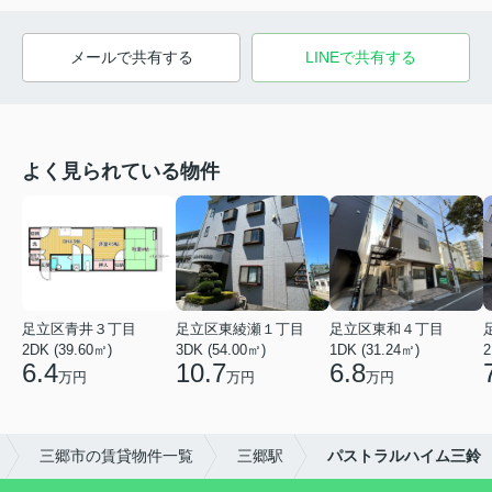
メールで共有する
LINEで共有する
よく見られている物件
足立区青井３丁目
足立区東綾瀬１丁目
足立区東和４丁目
2DK (39.60㎡)
3DK (54.00㎡)
1DK (31.24㎡)
2
6.4
10.7
6.8
万円
万円
万円
三郷市の賃貸物件一覧
三郷駅
パストラルハイム三鈴