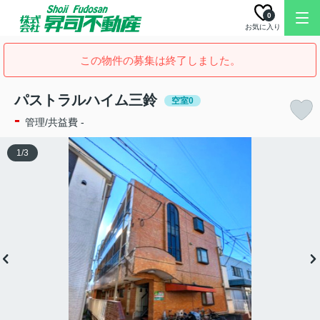
0
お気に入り
この物件の募集は終了しました。
パストラルハイム三鈴
空室0
-
管理/共益費 -
1
/
3