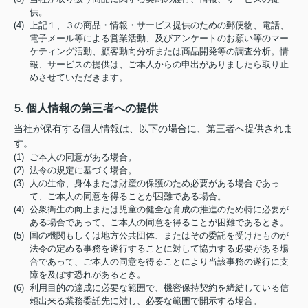
供。
(4) 上記１、３の商品・情報・サービス提供のための郵便物、電話、
電子メール等による営業活動、及びアンケートのお願い等のマー
ケティング活動、顧客動向分析または商品開発等の調査分析。情
報、サービスの提供は、ご本人からの申出がありましたら取り止
めさせていただきます。
5. 個人情報の第三者への提供
当社が保有する個人情報は、以下の場合に、第三者へ提供されま
す。
(1) ご本人の同意がある場合。
(2) 法令の規定に基づく場合。
(3) 人の生命、身体または財産の保護のため必要がある場合であっ
て、ご本人の同意を得ることが困難である場合。
(4) 公衆衛生の向上または児童の健全な育成の推進のため特に必要が
ある場合であって、ご本人の同意を得ることが困難であるとき。
(5) 国の機関もしくは地方公共団体、またはその委託を受けたものが
法令の定める事務を遂行することに対して協力する必要がある場
合であって、ご本人の同意を得ることにより当該事務の遂行に支
障を及ぼす恐れがあるとき。
(6) 利用目的の達成に必要な範囲で、機密保持契約を締結している信
頼出来る業務委託先に対し、必要な範囲で開示する場合。