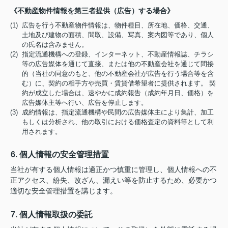
《不動産物件情報を第三者提供（広告）する場合》
(1) 広告を行う不動産物件情報は、物件種目、所在地、価格、交通、
土地及び建物の面積、間取、設備、写真、案内図等であり、個人
の氏名は含みません。
(2) 指定流通機構への登録、インターネット、不動産情報誌、チラシ
等の広告媒体を通じて直接、または他の不動産会社を通じて間接
的（当社の同意のもと、他の不動産会社が広告を行う場合等を含
む）に、契約の相手方や売買・賃貸借希望者に提供されます。 契
約が成立した場合は、速やかに成約報告（成約年月日、価格）を
広告媒体主等へ行い、広告を停止します。
(3) 成約情報は、指定流通機構や民間の広告媒体主により集計、加工
もしくは分析され、他の取引における価格査定の資料等として利
用されます。
6. 個人情報の安全管理措置
当社が有する個人情報は適正かつ慎重に管理し、個人情報への不
正アクセス、紛失、改ざん、漏えい等を防止するため、必要かつ
適切な安全管理措置を講じます。
7. 個人情報取扱の委託