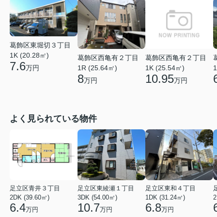
葛飾区東堀切３丁目
1K (20.28㎡)
葛飾区西亀有２丁目
葛飾区西亀有２丁目
7.6
万円
1K (25.54㎡)
1
1R (25.64㎡)
10.95
8
万円
万円
よく見られている物件
足立区青井３丁目
足立区東綾瀬１丁目
足立区東和４丁目
2DK (39.60㎡)
3DK (54.00㎡)
1DK (31.24㎡)
2
6.4
10.7
6.8
万円
万円
万円