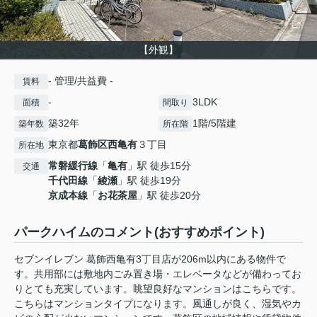
【外観】
- 管理/共益費 -
賃料
-
3LDK
面積
間取り
築32年
1階/5階建
築年数
所在階
東京都
葛飾区
西亀有
３丁目
所在地
常磐緩行線
「
亀有
」駅 徒歩15分
交通
千代田線
「
綾瀬
」駅 徒歩19分
京成本線
「
お花茶屋
」駅 徒歩20分
パークハイムのコメント(おすすめポイント)
セブンイレブン 葛飾西亀有3丁目店が206m以内にある物件で
す。共用部には敷地内ごみ置き場・エレベータなどが備わってお
りとても充実しています。眺望良好なマンションはこちらです。
こちらはマンションタイプになります。風通しが良く、湿気やカ