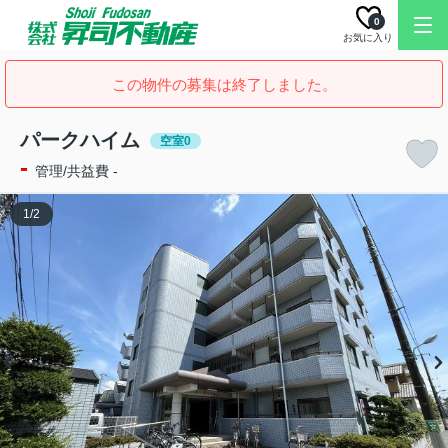
0
お気に入り
この物件の募集は終了しました。
パークハイム
空室0
-
管理/共益費 -
1
/
2