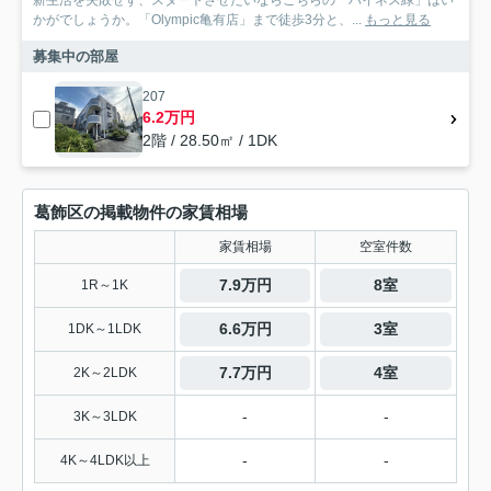
新生活を失敗せず、スタートさせたいならこちらの「ハイネス緑」はい
かがでしょうか。「Olympic亀有店」まで徒歩3分と、...
もっと見る
募集中の部屋
207
6.2万円
2階 / 28.50㎡ / 1DK
葛飾区の掲載物件の家賃相場
家賃相場
空室件数
7.9万円
8室
1R～1K
6.6万円
3室
1DK～1LDK
7.7万円
4室
2K～2LDK
-
-
3K～3LDK
-
-
4K～4LDK以上