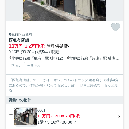
葛飾区西亀有
西亀有店舗
11
万円 (1.2万円/坪)
管理/共益費-
9.16坪 (30.30㎡) /築5年 /1階建
常磐緩行線「亀有」駅 徒歩12分
常磐緩行線「綾瀬」駅 徒歩22分
路面店
公共下水
「西亀有店舗」のここがイチオシ。ツルハドラッグ 亀有店まで徒歩4分
にあるので、体調が悪くなっても安心。築5年以内と築浅な...
もっと見
る
募集中の物件
0001
11万円 (12008.73円/坪)
1階 / 9.16坪 (30.30㎡)