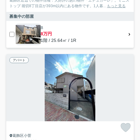
葛飾区近辺での物件情報：大好評のあの物件「エデュカーレ」。ミニス
トップ 堀切8丁目店が393m以内にある物件です。1人暮...
もっと見る
募集中の部屋
B
8万円
1階 / 25.64㎡ / 1R
アパート
葛飾区小菅