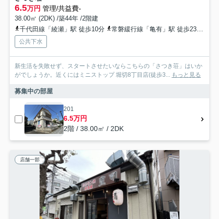
6.5
万円
管理/共益費-
38.00㎡ (2DK) /築44年 /2階建
千代田線「綾瀬」駅 徒歩10分
常磐緩行線「亀有」駅 徒歩23分
京
公共下水
新生活を失敗せず、スタートさせたいならこちらの「さつき荘」はいか
がでしょうか。近くにはミニストップ 堀切8丁目店(徒歩3...
もっと見る
募集中の部屋
201
6.5万円
2階 / 38.00㎡ / 2DK
店舗一部