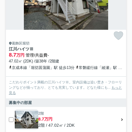
葛飾区堀切
江川ハイツⅢ
8.7
万円
管理/共益費-
47.02㎡ (2DK) /築38年 /2階建
京成本線「堀切菖蒲園」駅 徒歩13分
常磐緩行線「綾瀬」駅 徒歩17分
こだわりポイント満載の江川ハイツⅢ。室内設備は追い焚き・フローリ
ングなどが揃っており、とても充実しています。どなた様にも...
もっと
見る
募集中の部屋
2階
8.7万円
2階 / 47.02㎡ / 2DK