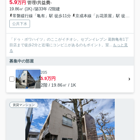
5.9
万円
管理/共益費-
19.86㎡ (1K) /築33年 /2階建
常磐緩行線「亀有」駅 徒歩11分
京成本線「お花茶屋」駅 徒歩23分
公共下水
「ドゥ・ボワハイツ」のここがイチオシ。セブンイレブン 葛飾亀有1丁
目店まで徒歩2分と近場にコンビニがあるのもポイント。室...
もっと見
る
募集中の部屋
205
5.9万円
2階 / 19.86㎡ / 1K
賃貸マンション