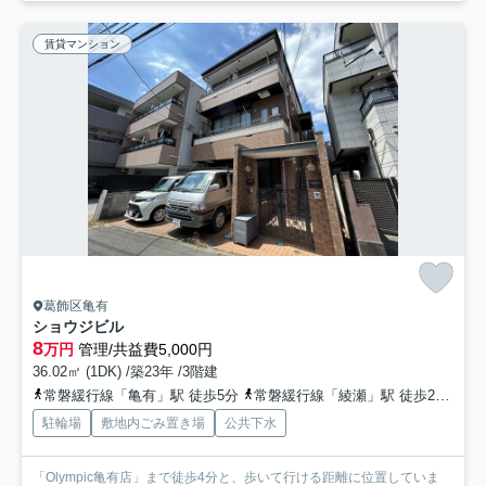
賃貸マンション
葛飾区亀有
ショウジビル
8
万円
管理/共益費5,000円
36.02㎡ (1DK) /築23年 /3階建
常磐緩行線「亀有」駅 徒歩5分
常磐緩行線「綾瀬」駅 徒歩27分
京
駐輪場
敷地内ごみ置き場
公共下水
「Olympic亀有店」まで徒歩4分と、歩いて行ける距離に位置していま