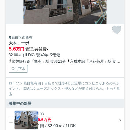
葛飾区西亀有
大木コーポ
5.6
万円
管理/共益費-
32.00㎡ (1LDK) /築49年 /2階建
常磐緩行線「亀有」駅 徒歩13分
京成本線「お花茶屋」駅 徒歩22分
公共下水
ローソン 葛飾亀有四丁目店まで徒歩4分と近場にコンビニがあるのもポ
イント。収納はシューズボックス・押入などが備え付けられ...
もっと見
る
募集中の部屋
103
5.6万円
1階 / 32.00㎡ / 1LDK