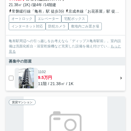
21.38㎡ (1K) /築4年 /14階建
常磐緩行線「亀有」駅 徒歩3分
京成本線「お花茶屋」駅 徒歩27分
オートロック
エレベーター
宅配ボックス
インターネット対応
防犯カメラ
敷地内ごみ置き場
亀有駅周辺への引っ越しをお考えなら「ディップス亀有駅前」。室内設
備は洗面化粧台・浴室乾燥機など充実した設備を備え付けてい...
もっと
見る
募集中の部屋
1102
9.5万円
11階 / 21.38㎡ / 1K
賃貸マンション