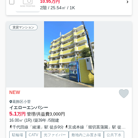
10.95万円
2階 / 25.54㎡ / 1K
賃貸マンション
NEW
葛飾区小菅
イエローエンバシー
5.1
万円
管理/共益費3,000円
16.00㎡ (1R) /築39年 /5階建
千代田線「綾瀬」駅 徒歩9分
京成本線「堀切菖蒲園」駅 徒歩13分
駐輪場
CATV
光ファイバー
敷地内ごみ置き場
公共下水