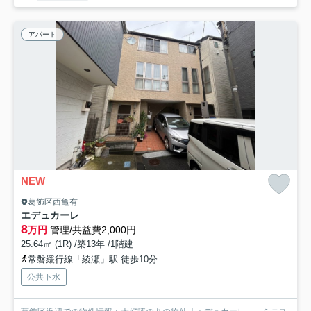
アパート
NEW
葛飾区西亀有
エデュカーレ
8
万円
管理/共益費2,000円
25.64㎡ (1R) /築13年 /1階建
常磐緩行線「綾瀬」駅 徒歩10分
公共下水