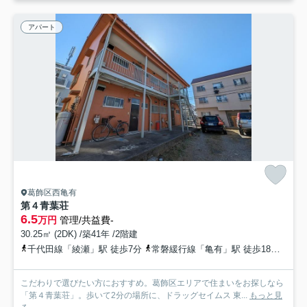
アパート
葛飾区西亀有
第４青葉荘
6.5
万円
管理/共益費-
30.25㎡ (2DK) /築41年 /2階建
千代田線「綾瀬」駅 徒歩7分
常磐緩行線「亀有」駅 徒歩18分
千代
こだわりで選びたい方におすすめ。葛飾区エリアで住まいをお探しなら
「第４青葉荘」。歩いて2分の場所に、ドラッグセイムス 東...
もっと見