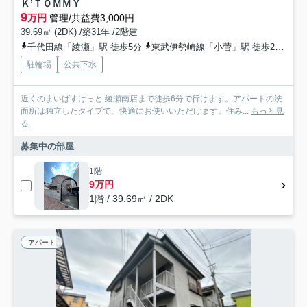
Ｋ’ＴＯＭＭＹ
9
万円
管理/共益費3,000円
39.69㎡ (2DK) /築31年 /2階建
千代田線「綾瀬」駅 徒歩5分
東武伊勢崎線「小菅」駅 徒歩21分
駐輪場
公共下水
近くのまいばすけっと 綾瀬南店まで徒歩6分で行けます。アパートの洗
面所は独立したタイプで、快適にお使いいただけます。住み...
もっと見
る
募集中の部屋
1階
9万円
1階 / 39.69㎡ / 2DK
アパート