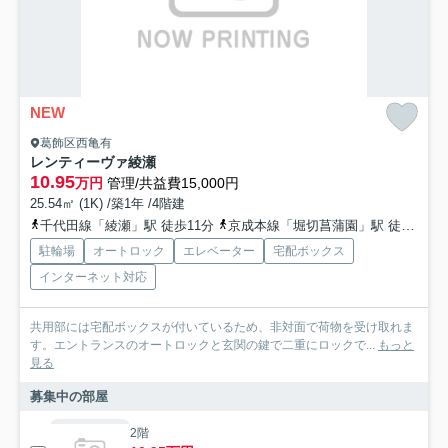
NEW
葛飾区西亀有
レンティーヴァ綾瀬
10.95
万円
管理/共益費15,000円
25.54㎡ (1K) /築1年 /4階建
千代田線「綾瀬」駅 徒歩11分
京成本線「堀切菖蒲園」駅 徒歩20分
駐輪場
オートロック
エレベーター
宅配ボックス
インターネット対応
共用部には宅配ボックスが付いているため、非対面で荷物を受け取れま
す。エントランスのオートロックと玄関の鍵で二重にロックで...
もっと
見る
募集中の部屋
2階