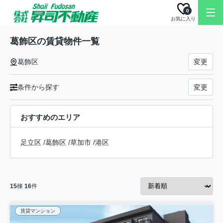
0
お気に入り
葛飾区の賃貸物件一覧
葛飾区
変更
条件から探す
変更
おすすめのエリア
足立区
/
葛飾区
/
草加市
/
港区
15
棟
16
件
賃貸マンション