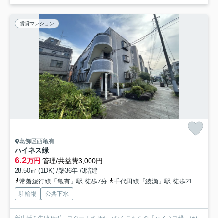
賃貸マンション
葛飾区西亀有
ハイネス緑
6.2
万円
管理/共益費3,000円
28.50㎡ (1DK) /築36年 /3階建
常磐緩行線「亀有」駅 徒歩7分
千代田線「綾瀬」駅 徒歩21分
千代
駐輪場
公共下水