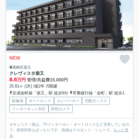
NEW
葛飾区柴又
クレヴィスタ柴又
8.6
万円
管理/共益費15,000円
25.81㎡ (1K) /築2年 /5階建
京成金町線「柴又」駅 徒歩9分
常磐緩行線「金町」駅 徒歩11分
京
駐輪場
オートロック
エレベーター
宅配ボックス
インターネット対応
防犯カメラ
セキュリティ面は、TVインターホン・オートロックなど充実しているの
で、防犯対策もばっちりです。収納はクロゼット・シューズ...
もっと見
る