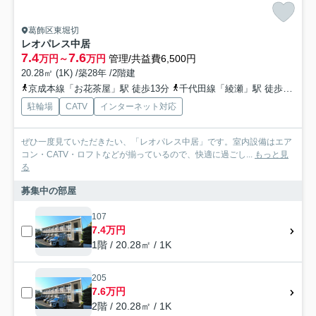
葛飾区東堀切
レオパレス中居
7.4
7.6
万円～
万円
管理/共益費6,500円
20.28㎡ (1K) /築28年 /2階建
京成本線「お花茶屋」駅 徒歩13分
千代田線「綾瀬」駅 徒歩24分
駐輪場
CATV
インターネット対応
ぜひ一度見ていただきたい、「レオパレス中居」です。室内設備はエア
コン・CATV・ロフトなどが揃っているので、快適に過ごし...
もっと見
る
募集中の部屋
107
7.4万円
1階 / 20.28㎡ / 1K
205
7.6万円
2階 / 20.28㎡ / 1K