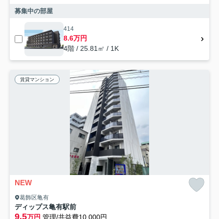
募集中の部屋
414
8.6万円
4階 / 25.81㎡ / 1K
賃貸マンション
NEW
葛飾区亀有
ディップス亀有駅前
9.5
万円
管理/共益費10,000円