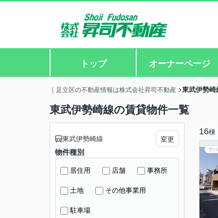
トップ
オーナーページ
東武伊勢崎
｜足立区の不動産情報は株式会社昇司不動産
東武伊勢崎線の賃貸物件一覧
16
棟
東武伊勢崎線
変更
アパ
物件種別
居住用
店舗
事務所
土地
その他事業用
駐車場