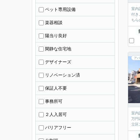
室内
ペット専用設備
付き
ちら
楽器相談
陽当り良好
閑静な住宅地
アパ
デザイナーズ
リノベーション済
保証人不要
事務所可
室内
２人入居可
万円
立区
バリアフリー