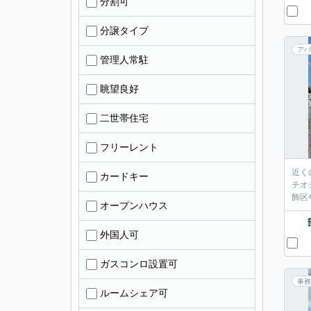
分割可
分譲タイプ
アパ
管理人常駐
眺望良好
二世帯住宅
フリーレント
近く
カードキー
チオ
飾区
オープンハウス
外国人可
ガスコンロ設置可
事務
ルームシェア可