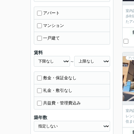
室内
アパート
歩8
たア
マンション
一戸建て
賃料
アパ
～
敷金・保証金なし
礼金・敷引なし
共益費・管理費込み
室内
レン
築年数
住ま