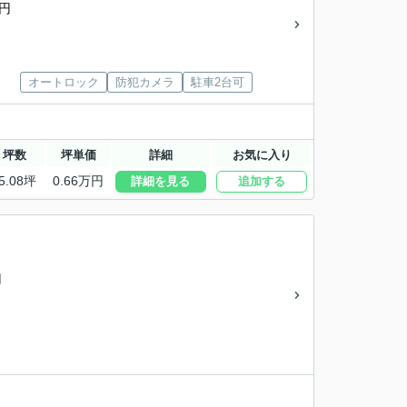
0円
オートロック
防犯カメラ
駐車2台可
坪数
坪単価
詳細
お気に入り
5.08坪
0.66万円
詳細を見る
追加する
円