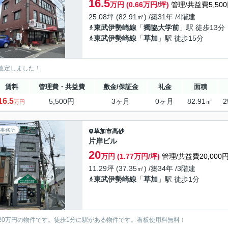
16.5
万円 (0.66万円/坪)
管理/共益費5,50
25.08坪 (82.91㎡) /築31年 /4階建
東武伊勢崎線
「
獨協大学前
」駅 徒歩13分
東武伊勢崎線
「
草加
」駅 徒歩15分
改定しました！
賃料
管理費・共益費
敷金/保証金
礼金
面積
16.5
5,500円
3ヶ月
0ヶ月
82.91㎡
2
万円
事務所
草加市
高砂
片岸ビル
20
万円 (1.77万円/坪)
管理/共益費20,000
11.29坪 (37.35㎡) /築34年 /3階建
東武伊勢崎線
「
草加
」駅 徒歩1分
20万円の物件です。徒歩1分に駅がある物件です。看板使用料無料！