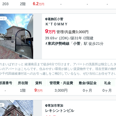
6.2
203
2階
-
-
-
万円
ート
葛飾区
小菅
Ｋ’ＴＯＭＭＹ
9
万円
管理/共益費3,000円
39.69㎡ (2DK) /築31年 /2階建
東武伊勢崎線
「
小菅
」駅 徒歩21分
のまいばすけっと 綾瀬南店まで徒歩6分で行けます。アパートの洗面所は独立した
シのアパートはこちらです。住みやすい環境が嬉しい賃貸物件です。現在空家の物
や千代田線綾瀬付近へのお引っ越しをご検討しているなら、ぜひ当社にお任せ下さ
部屋番号
所在階
賃料
管理費・共益費
敷金/保証金
礼金
9
-
1階
3,000円
0ヶ月
0ヶ月
万円
所
草加市
草加
レキシントンビル