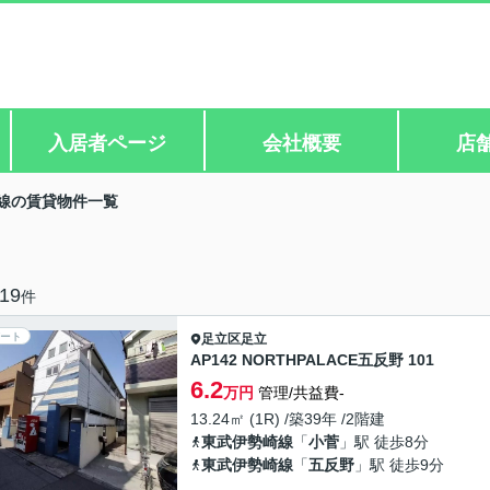
入居者ページ
会社概要
店
線の賃貸物件一覧
19
件
ート
足立区
足立
AP142 NORTHPALACE五反野 101
6.2
万円
管理/共益費-
13.24㎡ (1R) /築39年 /2階建
東武伊勢崎線
「
小菅
」駅 徒歩8分
東武伊勢崎線
「
五反野
」駅 徒歩9分