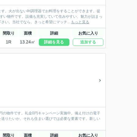
す。火が出ないIH調理器でお料理をすることができます。徒
やすい物件です。設備も充実していて住みやすい、魅力が詰まっ
い。当社でなら、きっと希望にマッチ...
もっと見る
間取り
面積
詳細
お気に入り
1R
13.24㎡
詳細を見る
追加する
万円の物件です。礼金0円キャンペーン実施中。備え付けの電子
を送りたいか。それも住まい選びでは必要な要素です。新しい
間取り
面積
詳細
お気に入り