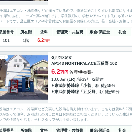
設備はエアコン・洗濯機などが揃っているので、快適に過ごしやすいお部屋になりま
分に駅のある、ニーズの高い物件です。学生歓迎の、学校やアルバイト先にも通い
パートです。足立区エリアや小菅付近でお部屋をお探しの方は、是非当社へお越し下さ
部屋番号
所在階
賃料
管理費・共益費
敷金/保証金
礼金
6.2
101
1階
-
-
-
万円
ート
足立区
足立
AP143 NORTHPALACE五反野 102
6.2
万円
管理/共益費-
13.03㎡ (1R) /築39年 /2階建
東武伊勢崎線
「
小菅
」駅 徒歩8分
東武伊勢崎線
「
五反野
」駅 徒歩9分
設備はエアコン・冷蔵庫など充実した設備を備え付けています。こちらは賃料6.2
ジがあって便利。お引越しのお日にちはお気軽にご相談ください。どういった生活
いでの快適な生活を、当社スタッフがお手伝い致します。
部屋番号
所在階
賃料
管理費・共益費
敷金/保証金
礼金