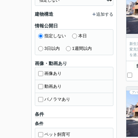
建物構造
追加する
情報公開日
指定しない
本日
新生
3日以内
1週間以内
変充
を過
画像・動画あり
画像あり
動画あり
アパ
パノラマあり
条件
条件
ペット飼育可