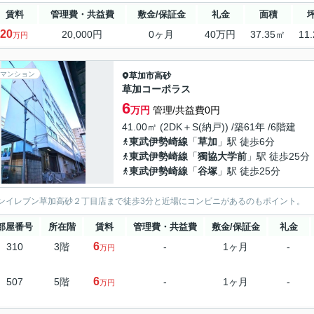
賃料
管理費・共益費
敷金/保証金
礼金
面積
20
20,000円
0ヶ月
40万円
37.35㎡
11
万円
マンション
草加市
高砂
草加コーポラス
6
万円
管理/共益費0円
41.00㎡ (2DK＋S(納戸)) /築61年 /6階建
東武伊勢崎線
「
草加
」駅 徒歩6分
東武伊勢崎線
「
獨協大学前
」駅 徒歩25分
東武伊勢崎線
「
谷塚
」駅 徒歩25分
ンイレブン草加高砂２丁目店まで徒歩3分と近場にコンビニがあるのもポイント。
部屋番号
所在階
賃料
管理費・共益費
敷金/保証金
礼金
6
310
3階
-
1ヶ月
-
万円
6
507
5階
-
1ヶ月
-
万円