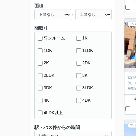
面積
～
アパ
間取り
ワンルーム
1K
1DK
1LDK
2K
2DK
2LDK
3K
室内
件。
3DK
3LDK
複製
4K
4DK
4LDK以上
アパ
駅・バス停からの時間