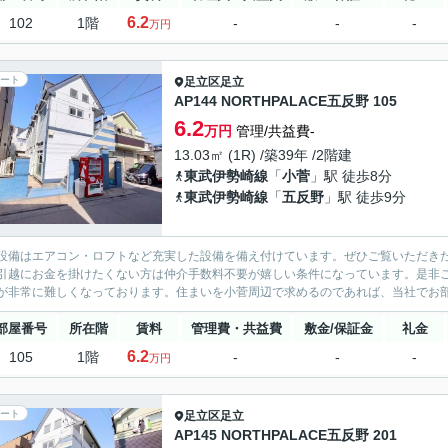
6.2
102
1階
-
-
-
万円
ート
足立区
足立
AP144 NORTHPALACE五反野 105
6.2
万円
管理/共益費-
13.03㎡ (1R) /築39年 /2階建
東武伊勢崎線
「
小菅
」駅 徒歩8分
東武伊勢崎線
「
五反野
」駅 徒歩9分
設備はエアコン・ロフトなど充実した設備を備え付けています。ぜひご覧いただき
引越にお金を掛けたくない方は仲介手数料不要が嬉しい条件になっています。是非
が非常に難しくなっております。住まいを小菅周辺で求めるのであれば、当社でお部
部屋番号
所在階
賃料
管理費・共益費
敷金/保証金
礼金
6.2
105
1階
-
-
-
万円
ート
足立区
足立
AP145 NORTHPALACE五反野 201