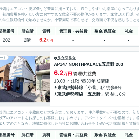
設備はエアコン・洗濯機など豊富に揃っており、過ごしやすいお部屋になっており
。初期費用を抑えたい方におすすめな敷金不要の物件があります。家賃10万円以下
の学生歓迎物件で始めませんか。小菅周辺で暮らせば、交通面で不便を感じることも
部屋番号
所在階
賃料
管理費・共益費
敷金/保証金
礼金
6.2
202
2階
-
-
-
万円
ート
足立区
足立
AP147 NORTHPALACE五反野 203
6.2
万円
管理/共益費-
13.03㎡ (1R) /築39年 /2階建
東武伊勢崎線
「
小菅
」駅 徒歩8分
東武伊勢崎線
「
五反野
」駅 徒歩8分
設備はエアコン・冷蔵庫など大変充実しております。仲介手数料が不要なので、初期
以下のアパートをお探しのお客様におすすめです。アパートタイプのお部屋です。
エリアのことなら、地域に特化した当社にお問い合わせを！確かな地域情報と賃貸情
部屋番号
所在階
賃料
管理費・共益費
敷金/保証金
礼金