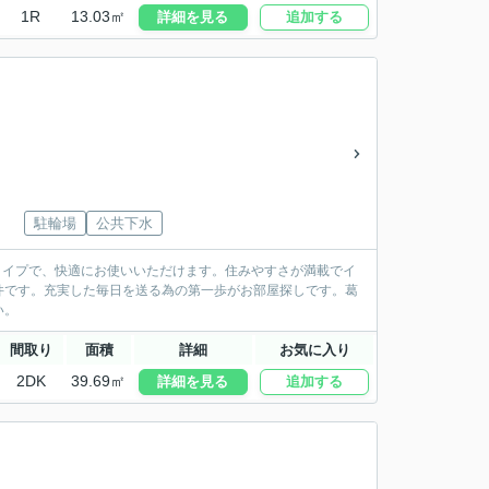
1R
13.03㎡
詳細を見る
追加する
駐輪場
公共下水
タイプで、快適にお使いいただけます。住みやすさが満載でイ
件です。充実した毎日を送る為の第一歩がお部屋探しです。葛
い。
間取り
面積
詳細
お気に入り
2DK
39.69㎡
詳細を見る
追加する