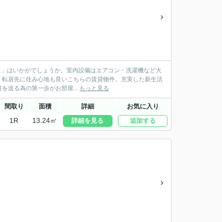
 201」はいかがでしょうか。室内設備はエアコン・洗濯機など大
。転居先に住み心地も良いこちらの賃貸物件。充実した新生活
送る為の第一歩がお部屋...
もっと見る
間取り
面積
詳細
お気に入り
1R
13.24㎡
詳細を見る
追加する