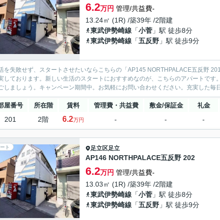
6.2
万円
管理/共益費-
13.24㎡ (1R) /築39年 /2階建
東武伊勢崎線
「
小菅
」駅 徒歩8分
東武伊勢崎線
「
五反野
」駅 徒歩9分
活を失敗せず、スタートさせたいならこちらの「AP145 NORTHPALACE五反野
実しております。新しい生活のスタートにおすすめなのが、こちらのアパートです
ごしましょう。キャンペーン期間中。お気軽にお問い合わせください。充実した毎日を
部屋番号
所在階
賃料
管理費・共益費
敷金/保証金
礼金
6.2
201
2階
-
-
-
万円
ート
足立区
足立
AP146 NORTHPALACE五反野 202
6.2
万円
管理/共益費-
13.03㎡ (1R) /築39年 /2階建
東武伊勢崎線
「
小菅
」駅 徒歩8分
東武伊勢崎線
「
五反野
」駅 徒歩9分