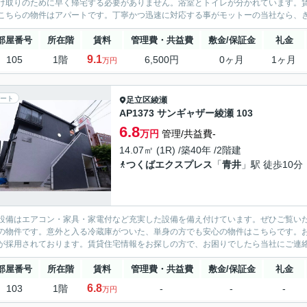
け取りのために早く帰宅する必要がありません。浴室とトイレが分かれています。賃
こちらの物件はアパートです。丁寧かつ迅速に対応する事がモットーの当社なら、きっ
部屋番号
所在階
賃料
管理費・共益費
敷金/保証金
礼金
9.1
105
1階
6,500円
0ヶ月
1ヶ月
万円
ート
足立区
綾瀬
AP1373 サンギャザー綾瀬 103
6.8
万円
管理/共益費-
14.07㎡ (1R) /築40年 /2階建
つくばエクスプレス
「
青井
」駅 徒歩10分
設備はエアコン・家具・家電付など充実した設備を備え付けています。ぜひご覧い
の物件です。意外と入る冷蔵庫がついた、単身の方でも安心の物件はこちらです。
が採用されております。賃貸住宅情報をお探しの方で、お困りでしたら当社にご連絡
部屋番号
所在階
賃料
管理費・共益費
敷金/保証金
礼金
6.8
103
1階
-
-
-
万円