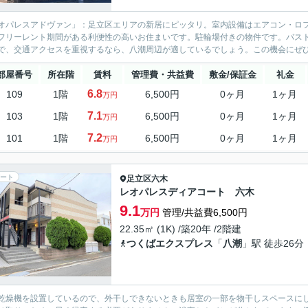
オパレスアドヴァン」：足立区エリアの新居にピッタリ。室内設備はエアコン・ロ
フリーレント期間がある利便性の高いお住まいです。駐輪場付きの物件です。バス
で、交通アクセスを重視するなら、八潮周辺が適しているでしょう。この機会にぜ
部屋番号
所在階
賃料
管理費・共益費
敷金/保証金
礼金
6.8
109
1階
6,500円
0ヶ月
1ヶ月
万円
7.1
103
1階
6,500円
0ヶ月
1ヶ月
万円
7.2
101
1階
6,500円
0ヶ月
1ヶ月
万円
ート
足立区
六木
レオパレスディアコート 六木
9.1
万円
管理/共益費6,500円
22.35㎡ (1K) /築20年 /2階建
つくばエクスプレス
「
八潮
」駅 徒歩26分
乾燥機を設置しているので、外干しできないときも居室の一部を物干しスペースに