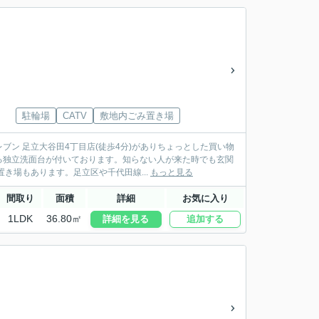
駐輪場
CATV
敷地内ごみ置き場
ン 足立大谷田4丁目店(徒歩4分)がありちょっとした買い物
る独立洗面台が付いております。知らない人が来た時でも玄関
き場もあります。足立区や千代田線...
もっと見る
間取り
面積
詳細
お気に入り
1LDK
36.80㎡
詳細を見る
追加する