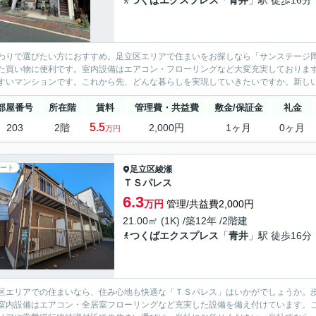
つくばエクスプレス
「
青井
」駅 徒歩16分
わりで選びたい方におすすめ。足立区エリアで住まいをお探しなら「サンステージ岡田
た買い物に便利です。室内設備はエアコン・フローリングなど大変充実しておりま
すいマンションです。これから先、どんな暮らしを実現していきたいですか。新しい住
部屋番号
所在階
賃料
管理費・共益費
敷金/保証金
礼金
5.5
203
2階
2,000円
1ヶ月
0ヶ月
万円
ート
足立区
綾瀬
ＴＳパレス
6.3
万円
管理/共益費2,000円
21.00㎡ (1K) /築12年 /2階建
つくばエクスプレス
「
青井
」駅 徒歩16分
区エリアでの住まいなら、住み心地も快適な「ＴＳパレス」はいかがでしょうか。歩
室内設備はエアコン・全居室フローリングなど充実した設備を備え付けています。こち