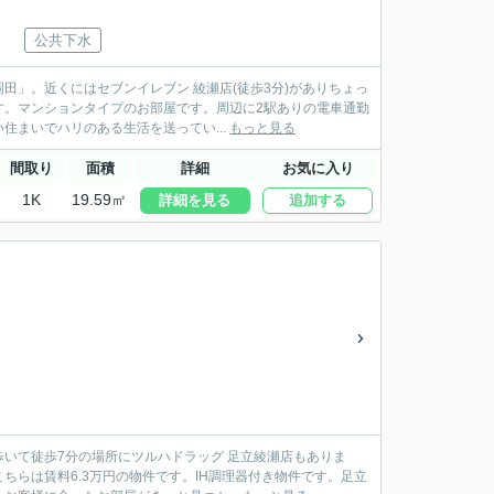
公共下水
」。近くにはセブンイレブン 綾瀬店(徒歩3分)がありちょっ
す。マンションタイプのお部屋です。周辺に2駅ありの電車通勤
まいでハリのある生活を送ってい...
もっと見る
間取り
面積
詳細
お気に入り
1K
19.59㎡
詳細を見る
追加する
いて徒歩7分の場所にツルハドラッグ 足立綾瀬店もありま
らは賃料6.3万円の物件です。IH調理器付き物件です。足立