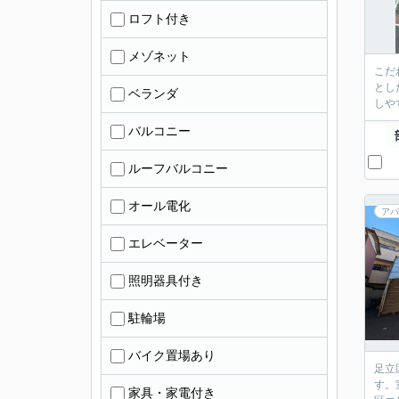
ロフト付き
メゾネット
こだ
とし
ベランダ
しや
バルコニー
ルーフバルコニー
オール電化
アパ
エレベーター
照明器具付き
駐輪場
バイク置場あり
足立
す。
家具・家電付き