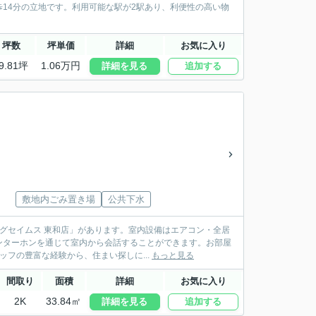
歩14分の立地です。利用可能な駅が2駅あり、利便性の高い物
坪数
坪単価
詳細
お気に入り
9.81坪
1.06万円
詳細を見る
追加する
敷地内ごみ置き場
公共下水
グセイムス 東和店」があります。室内設備はエアコン・全居
ンターホンを通じて室内から会話することができます。お部屋
ッフの豊富な経験から、住まい探しに...
もっと見る
間取り
面積
詳細
お気に入り
2K
33.84㎡
詳細を見る
追加する