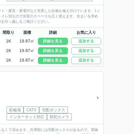
フト・家具・家電付など充実した設備を備え付けています。1ヶ
トイレ別なので浴室のスペースを広く使えます。住まいを求め
ひお引っ越しをご検討ください。
間取り
面積
詳細
お気に入り
1K
19.87㎡
詳細を見る
追加する
1K
19.87㎡
詳細を見る
追加する
1K
19.87㎡
詳細を見る
追加する
駐輪場
CATV
宅配ボックス
インターネット対応
防犯カメラ
しなくて済みます。共用部には宅配ボックスがあるので、荷物