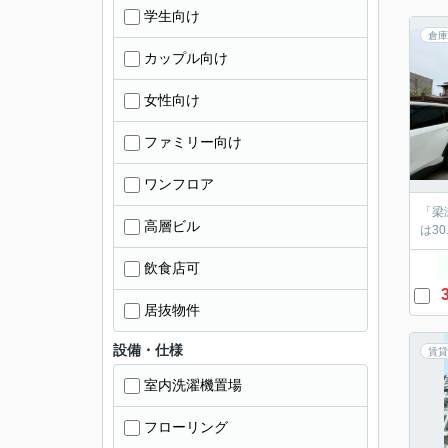
学生向け
倉庫
カップル向け
女性向け
ファミリー向け
ワンフロア
「梁
高層ビル
は3
飲食店可
居抜物件
設備・仕様
賃貸
室内洗濯機置場
フローリング