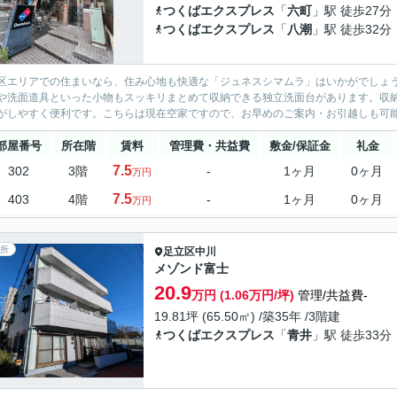
つくばエクスプレス
「
六町
」駅 徒歩27分
つくばエクスプレス
「
八潮
」駅 徒歩32分
区エリアでの住まいなら、住み心地も快適な「ジュネスシマムラ」はいかがでしょ
や洗面道具といった小物もスッキリまとめて収納できる独立洗面台があります。収
がしやすく便利です。こちらは現在空家ですので、お早めのご案内・お引越しも可能
部屋番号
所在階
賃料
管理費・共益費
敷金/保証金
礼金
7.5
302
3階
-
1ヶ月
0ヶ月
万円
7.5
403
4階
-
1ヶ月
0ヶ月
万円
所
足立区
中川
メゾンド富士
20.9
万円 (1.06万円/坪)
管理/共益費-
19.81坪 (65.50㎡) /築35年 /3階建
つくばエクスプレス
「
青井
」駅 徒歩33分