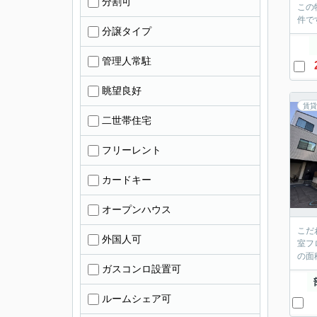
分割可
この
件で
分譲タイプ
管理人常駐
眺望良好
賃貸
二世帯住宅
フリーレント
カードキー
オープンハウス
こだ
外国人可
室フ
の面
ガスコンロ設置可
ルームシェア可