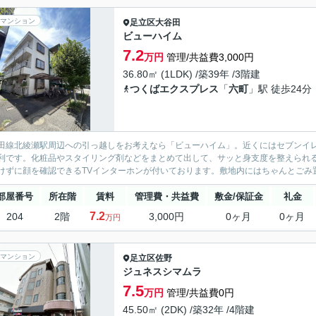
マンション
足立区
大谷田
ビューハイム
7.2
万円
管理/共益費3,000円
36.80㎡ (1LDK) /築39年 /3階建
つくばエクスプレス
「
六町
」駅 徒歩24分
田線北綾瀬駅周辺への引っ越しをお考えなら「ビューハイム」。近くにはセブンイレブ
利です。化粧品やスタイリング剤などをまとめて出して、サッと身支度を整えられ
けずに顔を確認できるTVインターホンが付いております。敷地内にはちゃんとごみ置
部屋番号
所在階
賃料
管理費・共益費
敷金/保証金
礼金
7.2
204
2階
3,000円
0ヶ月
0ヶ月
万円
マンション
足立区
佐野
ジュネスシマムラ
7.5
万円
管理/共益費0円
45.50㎡ (2DK) /築32年 /4階建