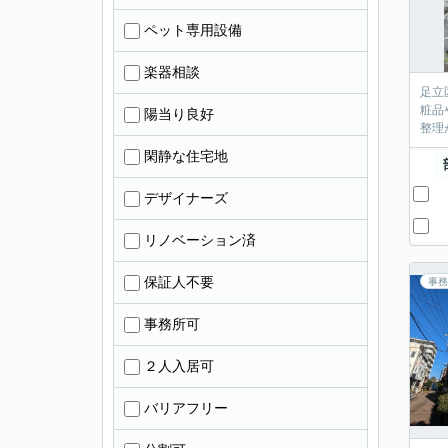
ペット専用設備
楽器相談
足立
粧品
陽当り良好
整理
閑静な住宅地
デザイナーズ
リノベーション済
保証人不要
事務
事務所可
２人入居可
バリアフリー