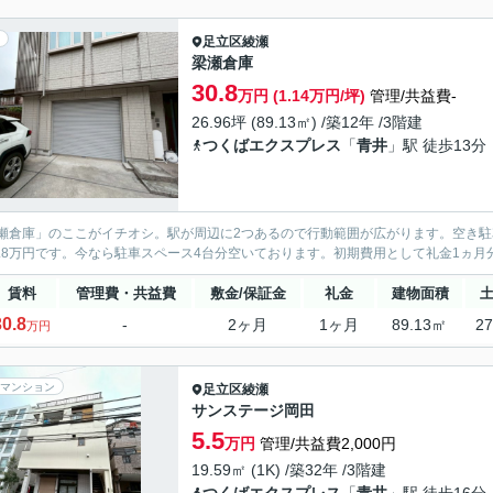
足立区
綾瀬
梁瀬倉庫
30.8
万円 (1.14万円/坪)
管理/共益費-
26.96坪 (89.13㎡) /築12年 /3階建
つくばエクスプレス
「
青井
」駅 徒歩13分
瀬倉庫」のここがイチオシ。駅が周辺に2つあるので行動範囲が広がります。空き
0.8万円です。今なら駐車スペース4台分空いております。初期費用として礼金1ヵ月
賃料
管理費・共益費
敷金/保証金
礼金
建物面積
30.8
-
2ヶ月
1ヶ月
89.13㎡
2
万円
マンション
足立区
綾瀬
サンステージ岡田
5.5
万円
管理/共益費2,000円
19.59㎡ (1K) /築32年 /3階建