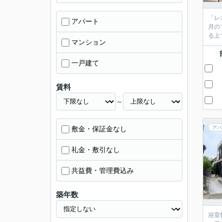
「レ
アパート
月の
る上
マンション
一戸建て
賃料
～
敷金・保証金なし
アパ
礼金・敷引なし
共益費・管理費込み
築年数
浴室