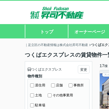
トップ
オーナーページ
つくばエク
｜足立区の不動産情報は株式会社昇司不動産
つくばエクスプレスの賃貸物件一
17
棟
つくばエクスプレス
変更
アパ
物件種別
居住用
店舗
事務所
土地
その他事業用
駐車場