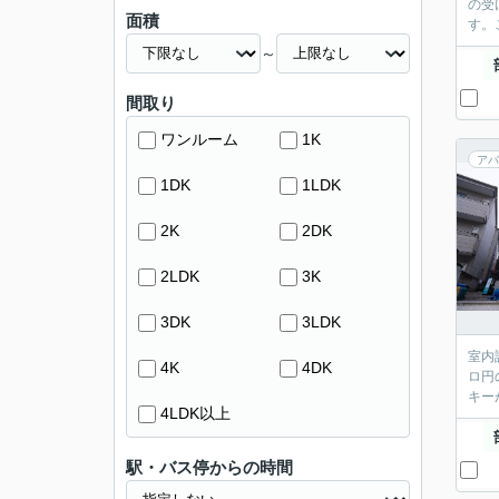
の受
面積
す。
～
間取り
ワンルーム
1K
アパ
1DK
1LDK
2K
2DK
2LDK
3K
3DK
3LDK
室内
4K
4DK
ロ円
キー
4LDK以上
駅・バス停からの時間