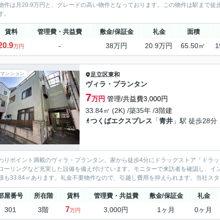
物件は月20.9万円と、グレードの高い物件となっております。この物件は駅まで徒
す。
賃料
管理費・共益費
敷金/保証金
礼金
面積
20.9
-
38万円
20.9万円
65.50㎡
1
万円
マンション
足立区
東和
ヴィラ・プランタン
7
万円
管理/共益費3,000円
33.84㎡ (2K) /築35年 /3階建
つくばエクスプレス
「
青井
」駅 徒歩28分
わりポイント満載のヴィラ・プランタン。家から徒歩4分にドラッグストア「ドラッ
ローリングなど充実した設備を備え付けています。モニターで来訪者を確認し、イ
積も33.84㎡あります。礼金不要物件なので、引越し費用を抑えられます。当社スタ
部屋番号
所在階
賃料
管理費・共益費
敷金/保証金
礼金
7
301
3階
3,000円
1ヶ月
0ヶ月
万円