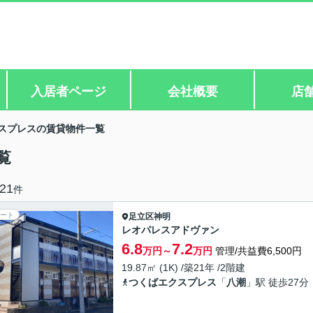
入居者ページ
会社概要
店
スプレスの賃貸物件一覧
覧
21
件
ート
足立区
神明
レオパレスアドヴァン
6.8
7.2
万円～
万円
管理/共益費6,500円
19.87㎡ (1K) /築21年 /2階建
つくばエクスプレス
「
八潮
」駅 徒歩27分