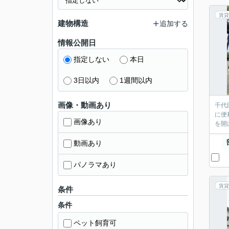
賃貸
建物構造
追加する
情報公開日
指定しない
本日
3日以内
1週間以内
画像・動画あり
千代
に便
画像あり
を開
動画あり
パノラマあり
賃貸
条件
条件
ペット飼育可