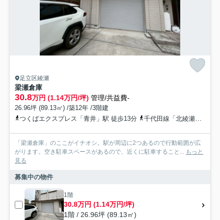
足立区綾瀬
梁瀬倉庫
30.8
万円 (1.14万円/坪)
管理/共益費-
26.96坪 (89.13㎡) /築12年 /3階建
つくばエクスプレス「青井」駅 徒歩13分
千代田線「北綾瀬」駅 徒歩13分
「梁瀬倉庫」のここがイチオシ。駅が周辺に2つあるので行動範囲が広
がります。空き駐車スペースがあるので、近くに駐車すること...
もっと
見る
募集中の物件
1階
30.8万円 (1.14万円/坪)
1階 / 26.96坪 (89.13㎡)