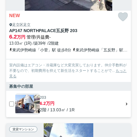
NEW
足立区足立
AP147 NORTHPALACE五反野 203
6.2
万円
管理/共益費-
13.03㎡ (1R) /築39年 /2階建
東武伊勢崎線「小菅」駅 徒歩8分
東武伊勢崎線「五反野」駅 徒歩8分
室内設備はエアコン・冷蔵庫など大変充実しております。仲介手数料が
不要なので、初期費用を抑えて新生活をスタートすることがで...
もっと
見る
募集中の部屋
203
6.2万円
2階 / 13.03㎡ / 1R
賃貸マンション