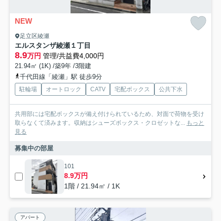
NEW
足立区綾瀬
エルスタンザ綾瀬１丁目
8.9
万円
管理/共益費4,000円
21.94㎡ (1K) /築9年 /3階建
千代田線「綾瀬」駅 徒歩9分
駐輪場
オートロック
CATV
宅配ボックス
公共下水
共用部には宅配ボックスが備え付けられているため、対面で荷物を受け
取らなくて済みます。収納はシューズボックス・クロゼットな...
もっと
見る
募集中の部屋
101
8.9万円
1階 / 21.94㎡ / 1K
アパート