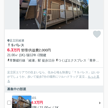
足立区綾瀬
ＴＳパレス
6.3
万円
管理/共益費2,000円
21.00㎡ (1K) /築12年 /2階建
常磐緩行線「綾瀬」駅 徒歩11分
つくばエクスプレス「青井」駅 徒歩16分
足立区エリアでの住まいなら、住み心地も快適な「ＴＳパレス」はいか
がでしょうか。歩いて徒歩7分の場所にツルハドラッグ 足立...
もっと見
る
募集中の部屋
101
6.3万円
1階 / 21.00㎡ / 1K