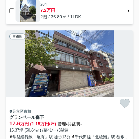
204
7.2万円
2階 / 36.80㎡ / 1LDK
事務所
足立区東和
グランベール森下
17.6
万円 (1.15万円/坪)
管理/共益費-
15.37坪 (50.84㎡) /築41年 /3階建
常磐緩行線「亀有」駅 徒歩13分
千代田線「北綾瀬」駅 徒歩18分