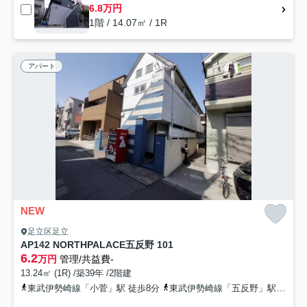
6.8万円
1階 / 14.07㎡ / 1R
アパート
NEW
足立区足立
AP142 NORTHPALACE五反野 101
6.2
万円
管理/共益費-
13.24㎡ (1R) /築39年 /2階建
東武伊勢崎線「小菅」駅 徒歩8分
東武伊勢崎線「五反野」駅 徒歩9分