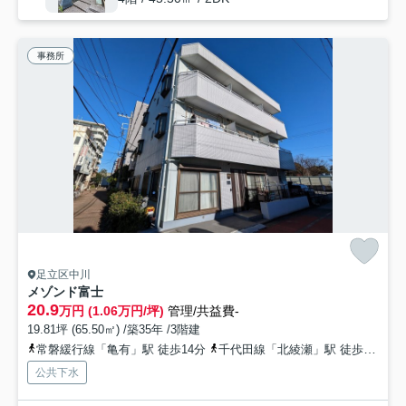
事務所
足立区中川
メゾンド富士
20.9
万円 (1.06万円/坪)
管理/共益費-
19.81坪 (65.50㎡) /築35年 /3階建
常磐緩行線「亀有」駅 徒歩14分
千代田線「北綾瀬」駅 徒歩16分
公共下水