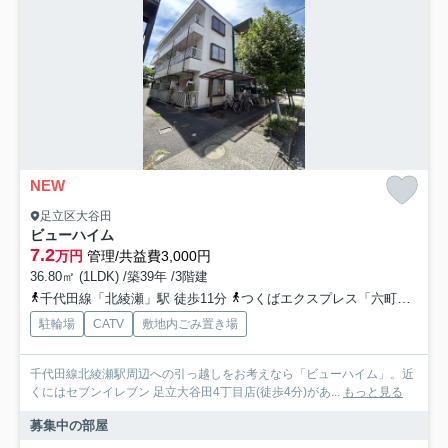
NEW
足立区大谷田
ビューハイム
7.2
万円
管理/共益費3,000円
36.80㎡ (1LDK) /築39年 /3階建
千代田線「北綾瀬」駅 徒歩11分
つくばエクスプレス「六町」駅 徒歩24分
駐輪場
CATV
敷地内ごみ置き場
千代田線北綾瀬駅周辺への引っ越しをお考えなら「ビューハイム」。近
くにはセブンイレブン 足立大谷田4丁目店(徒歩4分)があ...
もっと見る
募集中の部屋