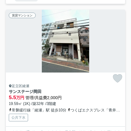
賃貸マンション
足立区綾瀬
サンステージ岡田
5.5
万円
管理/共益費2,000円
19.59㎡ (1K) /築32年 /3階建
常磐緩行線「綾瀬」駅 徒歩10分
つくばエクスプレス「青井」駅 徒歩16分
公共下水