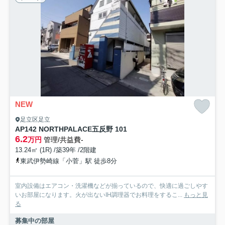
NEW
足立区足立
AP142 NORTHPALACE五反野 101
6.2
万円
管理/共益費-
13.24㎡ (1R) /築39年 /2階建
東武伊勢崎線「小菅」駅 徒歩8分
室内設備はエアコン・洗濯機などが揃っているので、快適に過ごしやす
いお部屋になります。火が出ないIH調理器でお料理をするこ...
もっと見
る
募集中の部屋