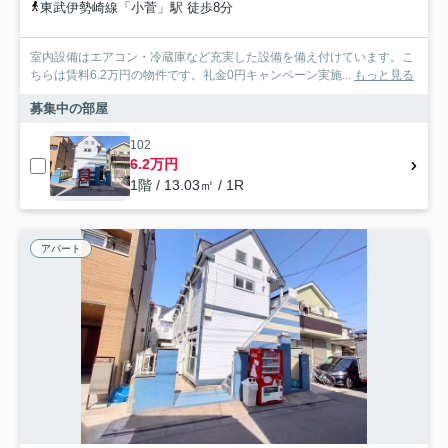
東武伊勢崎線「小菅」駅 徒歩8分
室内設備はエアコン・冷蔵庫など充実した設備を備え付けています。こ
ちらは賃料6.2万円の物件です。礼金0円キャンペーン実施...
もっと見る
募集中の部屋
102
6.2万円
1階 / 13.03㎡ / 1R
アパート