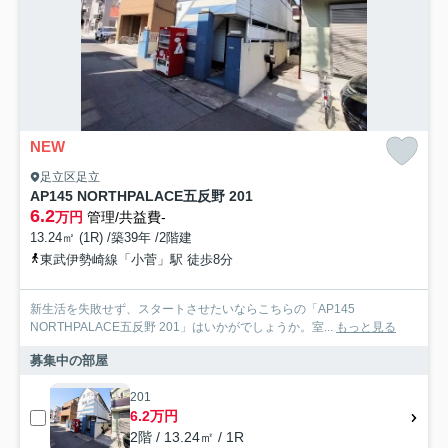
NEW
足立区足立
AP145 NORTHPALACE五反野 201
6.2
万円
管理/共益費-
13.24㎡ (1R) /築39年 /2階建
東武伊勢崎線「小菅」駅 徒歩8分
新生活を失敗せず、スタートさせたいならこちらの「AP145
NORTHPALACE五反野 201」はいかがでしょうか。室...
もっと見る
募集中の部屋
201
6.2万円
2階 / 13.24㎡ / 1R