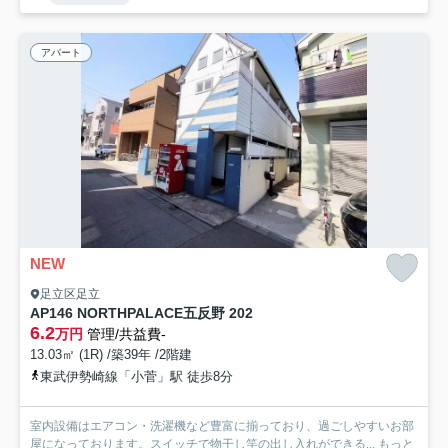
アパート
NEW
足立区足立
AP146 NORTHPALACE五反野 202
6.2
万円
管理/共益費-
13.03㎡ (1R) /築39年 /2階建
東武伊勢崎線「小菅」駅 徒歩8分
室内設備はエアコン・洗濯機など豊富に揃っており、過ごしやすいお部
屋になっております。スイッチで物干し竿の出し入れができる...
もっと