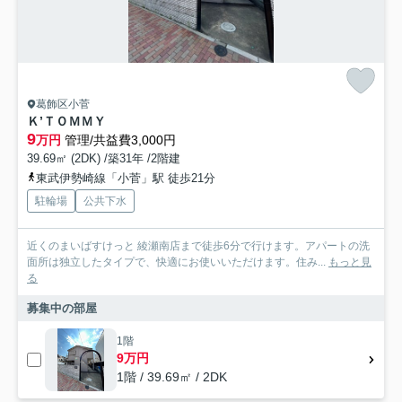
葛飾区小菅
Ｋ’ＴＯＭＭＹ
9
万円
管理/共益費3,000円
39.69㎡ (2DK) /築31年 /2階建
東武伊勢崎線「小菅」駅 徒歩21分
駐輪場
公共下水
近くのまいばすけっと 綾瀬南店まで徒歩6分で行けます。アパートの洗
面所は独立したタイプで、快適にお使いいただけます。住み...
もっと見
る
募集中の部屋
1階
9万円
1階 / 39.69㎡ / 2DK