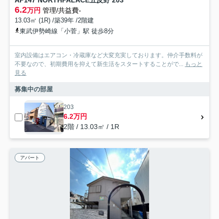
AP147 NORTHPALACE五反野 203
6.2
万円
管理/共益費-
13.03㎡ (1R) /築39年 /2階建
東武伊勢崎線「小菅」駅 徒歩8分
室内設備はエアコン・冷蔵庫など大変充実しております。仲介手数料が
不要なので、初期費用を抑えて新生活をスタートすることがで...
もっと
見る
募集中の部屋
203
6.2万円
2階 / 13.03㎡ / 1R
アパート