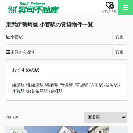
0
お気に入り
東武伊勢崎線 小菅駅の賃貸物件一覧
小菅駅
変更
条件から探す
変更
おすすめの駅
綾瀬駅
/
北綾瀬駅
/
亀有駅
/
青井駅
/
草加駅
/
六町駅
/
谷塚駅
/
小菅駅
/
お花茶屋駅
/
金町駅
7
棟
7
件
アパート