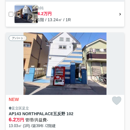
101
6.2万円
1階 / 13.24㎡ / 1R
アパート
NEW
足立区足立
AP143 NORTHPALACE五反野 102
6.2
万円
管理/共益費-
13.03㎡ (1R) /築39年 /2階建