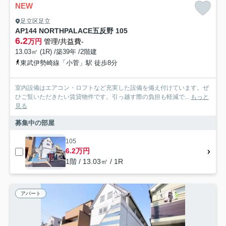
NEW
足立区足立
AP144 NORTHPALACE五反野 105
6.2
万円
管理/共益費-
13.03㎡ (1R) /築39年 /2階建
東武伊勢崎線「小菅」駅 徒歩8分
室内設備はエアコン・ロフトなど充実した設備を備え付けています。ぜ
ひご覧いただきたい賃貸物件です。引っ越す際の負担も軽減で...
もっと
見る
募集中の部屋
105
6.2万円
1階 / 13.03㎡ / 1R
アパート