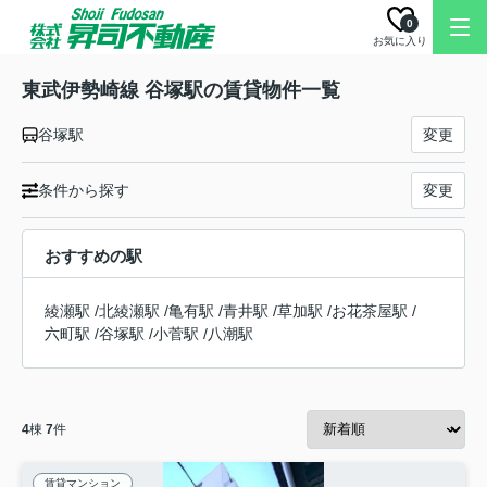
0
お気に入り
東武伊勢崎線 谷塚駅の賃貸物件一覧
谷塚駅
変更
条件から探す
変更
おすすめの駅
綾瀬駅
/
北綾瀬駅
/
亀有駅
/
青井駅
/
草加駅
/
お花茶屋駅
/
六町駅
/
谷塚駅
/
小菅駅
/
八潮駅
4
棟
7
件
賃貸マンション