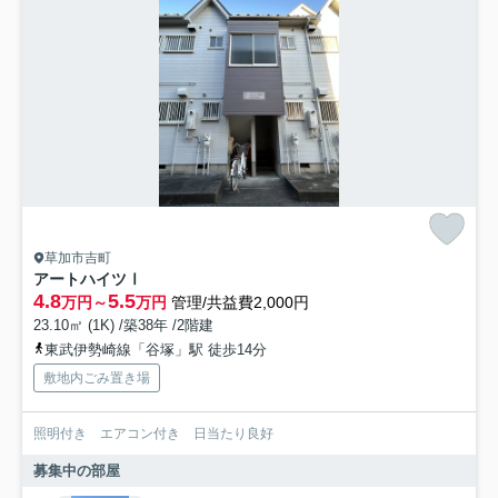
草加市吉町
アートハイツⅠ
4.8
5.5
万円～
万円
管理/共益費2,000円
23.10㎡ (1K) /築38年 /2階建
東武伊勢崎線「谷塚」駅 徒歩14分
敷地内ごみ置き場
照明付き エアコン付き 日当たり良好
募集中の部屋