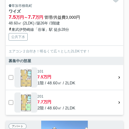
草加市柳島町
ワイズ
7.5
7.7
万円～
万円
管理/共益費3,000円
48.60㎡ (2LDK) /築26年 /3階建
東武伊勢崎線「谷塚」駅 徒歩28分
公共下水
エアコン２台付き！明るくて広々とした2LDKです！
募集中の部屋
101
7.5万円
1階 / 48.60㎡ / 2LDK
201
7.7万円
2階 / 48.60㎡ / 2LDK
アパート