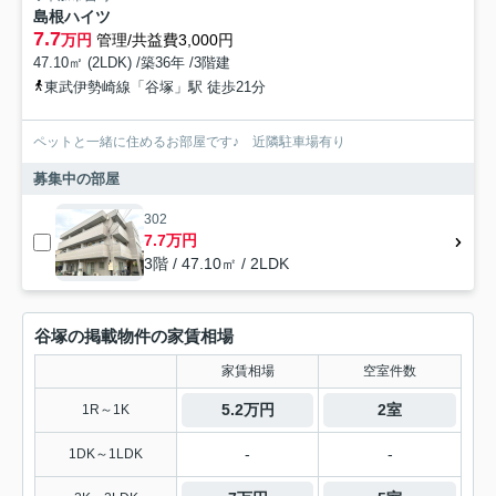
島根ハイツ
7.7
万円
管理/共益費3,000円
47.10㎡ (2LDK) /築36年 /3階建
東武伊勢崎線「谷塚」駅 徒歩21分
ペットと一緒に住めるお部屋です♪ 近隣駐車場有り
募集中の部屋
302
7.7万円
3階 / 47.10㎡ / 2LDK
谷塚の掲載物件の家賃相場
家賃相場
空室件数
5.2万円
2室
1R～1K
-
-
1DK～1LDK