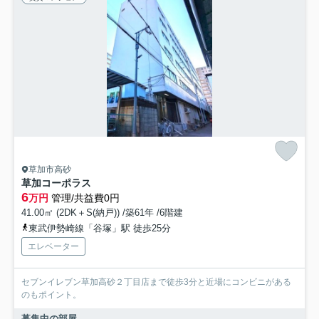
草加市高砂
草加コーポラス
6
万円
管理/共益費0円
41.00㎡ (2DK＋S(納戸)) /築61年 /6階建
東武伊勢崎線「谷塚」駅 徒歩25分
エレベーター
セブンイレブン草加高砂２丁目店まで徒歩3分と近場にコンビニがある
のもポイント。
募集中の部屋