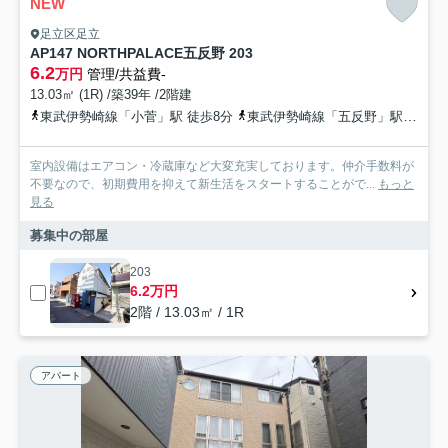
NEW
足立区足立
AP147 NORTHPALACE五反野 203
6.2
万円
管理/共益費-
13.03㎡ (1R) /築39年 /2階建
東武伊勢崎線「小菅」駅 徒歩8分
東武伊勢崎線「五反野」駅 徒歩8分
室内設備はエアコン・冷蔵庫など大変充実しております。仲介手数料が
不要なので、初期費用を抑えて新生活をスタートすることがで...
もっと
見る
募集中の部屋
203
6.2万円
2階 / 13.03㎡ / 1R
アパート