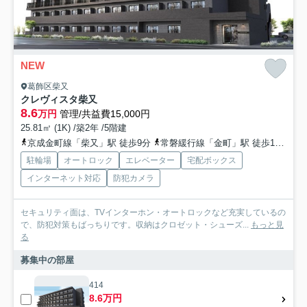
NEW
葛飾区柴又
クレヴィスタ柴又
8.6
万円
管理/共益費15,000円
25.81㎡ (1K) /築2年 /5階建
京成金町線「柴又」駅 徒歩9分
常磐緩行線「金町」駅 徒歩11分
京
駐輪場
オートロック
エレベーター
宅配ボックス
インターネット対応
防犯カメラ
セキュリティ面は、TVインターホン・オートロックなど充実しているの
で、防犯対策もばっちりです。収納はクロゼット・シューズ...
もっと見
る
募集中の部屋
414
8.6万円