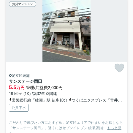
賃貸マンション
足立区綾瀬
サンステージ岡田
5.5
万円
管理/共益費2,000円
19.59㎡ (1K) /築32年 /3階建
常磐緩行線「綾瀬」駅 徒歩10分
つくばエクスプレス「青井」駅 徒歩16分
公共下水
こだわりで選びたい方におすすめ。足立区エリアで住まいをお探しなら
「サンステージ岡田」。近くにはセブンイレブン 綾瀬店(徒...
もっと見