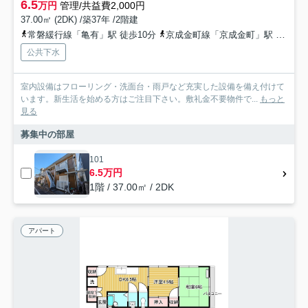
6.5
万円
管理/共益費2,000円
37.00㎡ (2DK) /築37年 /2階建
常磐緩行線「亀有」駅 徒歩10分
京成金町線「京成金町」駅 徒歩30分
公共下水
室内設備はフローリング・洗面台・雨戸など充実した設備を備え付けて
います。新生活を始める方はご注目下さい。敷礼金不要物件で...
もっと
見る
募集中の部屋
101
6.5万円
1階 / 37.00㎡ / 2DK
アパート