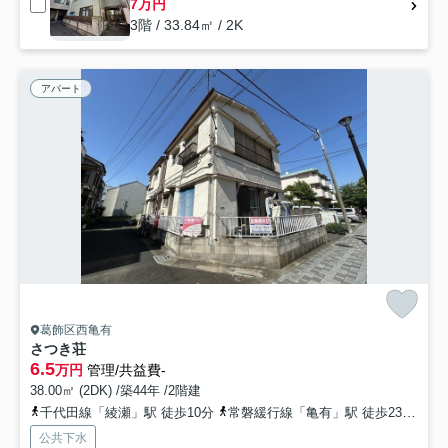
7万円
3階 / 33.84㎡ / 2K
アパート
葛飾区西亀有
さつき荘
6.5
万円
管理/共益費-
38.00㎡ (2DK) /築44年 /2階建
千代田線「綾瀬」駅 徒歩10分
常磐緩行線「亀有」駅 徒歩23分
京
公共下水