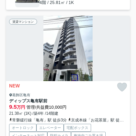
4階 / 25.81㎡ / 1K
賃貸マンション
NEW
葛飾区亀有
ディップス亀有駅前
9.5
万円
管理/共益費10,000円
21.38㎡ (1K) /築4年 /14階建
常磐緩行線「亀有」駅 徒歩3分
京成本線「お花茶屋」駅 徒歩27分
オートロック
エレベーター
宅配ボックス
インターネット対応
防犯カメラ
敷地内ごみ置き場