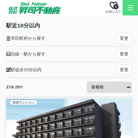
0
お気に入り
駅近10分以内
市区町村から探す
変更
沿線・駅から探す
変更
駅徒歩10分以内
変更
27
棟
29
件
賃貸マンション