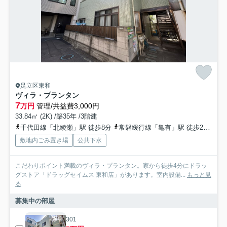
足立区東和
ヴィラ・プランタン
7
万円
管理/共益費3,000円
33.84㎡ (2K) /築35年 /3階建
千代田線「北綾瀬」駅 徒歩8分
常磐緩行線「亀有」駅 徒歩24分
つ
敷地内ごみ置き場
公共下水
こだわりポイント満載のヴィラ・プランタン。家から徒歩4分にドラッ
グストア「ドラッグセイムス 東和店」があります。室内設備...
もっと見
る
募集中の部屋
301