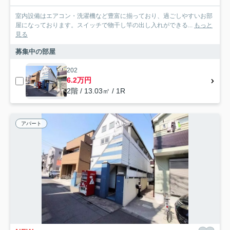
室内設備はエアコン・洗濯機など豊富に揃っており、過ごしやすいお部
屋になっております。スイッチで物干し竿の出し入れができる...
もっと
見る
募集中の部屋
202
6.2万円
2階 / 13.03㎡ / 1R
アパート