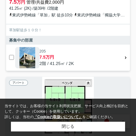
7.5
万円
管理/共益費2,000円
41.25㎡ (2K) /築39年 /2階建
東武伊勢崎線「草加」駅 徒歩10分
東武伊勢崎線「獨協大学前」駅 徒歩25分
草加駅徒歩１０分！
募集中の部屋
205
7.5万円
2階 / 41.25㎡ / 2K
アパート
当サイトでは、お客様の当サイト利用状況把握、サービス向上検討を目的と
して、クッキー（Cookie）を使用しています。
詳しくは、当社の
「Cookieの取扱いについて」
をご確認ください。
JA
閉じる