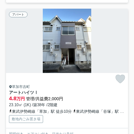
アパート
草加市吉町
アートハイツⅠ
4.8
万円
管理/共益費2,000円
23.10㎡ (1K) /築38年 /2階建
東武伊勢崎線「草加」駅 徒歩10分
東武伊勢崎線「谷塚」駅 徒歩14分
敷地内ごみ置き場
照明付き エアコン付き 日当たり良好