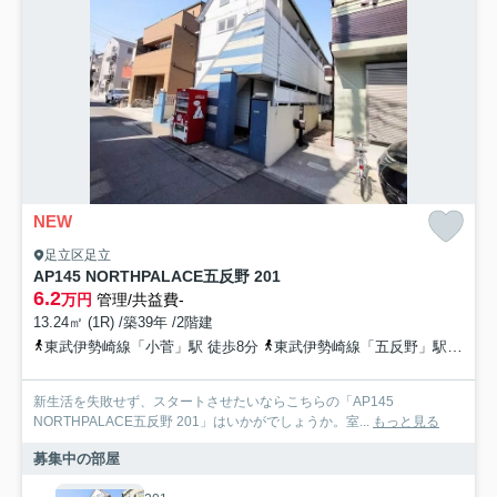
NEW
足立区足立
AP145 NORTHPALACE五反野 201
6.2
万円
管理/共益費-
13.24㎡ (1R) /築39年 /2階建
東武伊勢崎線「小菅」駅 徒歩8分
東武伊勢崎線「五反野」駅 徒歩9分
新生活を失敗せず、スタートさせたいならこちらの「AP145
NORTHPALACE五反野 201」はいかがでしょうか。室...
もっと見る
募集中の部屋