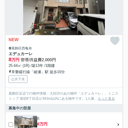
NEW
葛飾区西亀有
エデュカーレ
8
万円
管理/共益費2,000円
25.64㎡ (1R) /築13年 /1階建
常磐緩行線「綾瀬」駅 徒歩10分
公共下水
葛飾区近辺での物件情報：大好評のあの物件「エデュカーレ」。ミニス
トップ 堀切8丁目店が393m以内にある物件です。1人暮...
もっと見る
募集中の部屋
B
8万円