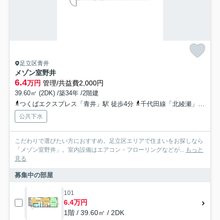
足立区青井
メゾン室野井
6.4
万円
管理/共益費2,000円
39.60㎡ (2DK) /築34年 /2階建
つくばエクスプレス「青井」駅 徒歩4分
千代田線「北綾瀬」駅 徒歩19分
公共下水
こだわりで選びたい方におすすめ。足立区エリアで住まいをお探しなら
「メゾン室野井」。室内設備はエアコン・フローリングなどが...
もっと
見る
募集中の部屋
101
6.4万円
1階 / 39.60㎡ / 2DK