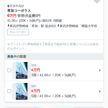
草加市高砂
草加コーポラス
6
万円
管理/共益費0円
41.00㎡ (2DK＋S(納戸)) /築61年 /6階建
東武伊勢崎線「草加」駅 徒歩6分
東武伊勢崎線「獨協大学前」駅 徒歩25分
エレベーター
セブンイレブン草加高砂２丁目店まで徒歩3分と近場にコンビニがある
のもポイント。
募集中の部屋
310
6万円
3階 / 41.00㎡ / 2DK＋S(納戸)
507
6万円
5階 / 41.00㎡ / 2DK＋S(納戸)