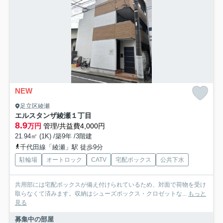
NEW
足立区綾瀬
エルスタンザ綾瀬１丁目
8.9
万円
管理/共益費4,000円
21.94㎡ (1K) /築9年 /3階建
千代田線「綾瀬」駅 徒歩9分
駐輪場
オートロック
CATV
宅配ボックス
公共下水
共用部には宅配ボックスが備え付けられているため、対面で荷物を受け
取らなくて済みます。収納はシューズボックス・クロゼットな...
もっと
見る
募集中の部屋