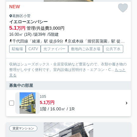
NEW
葛飾区小菅
イエローエンバシー
5.1
万円
管理/共益費3,000円
16.00㎡ (1R) /築39年 /5階建
千代田線「綾瀬」駅 徒歩9分
京成本線「堀切菖蒲園」駅 徒歩13分
駐輪場
CATV
光ファイバー
敷地内ごみ置き場
公共下水
収納はシューズボックス・全居室収納など豊富なので、衣類や履き物の
整理がしやすく便利です。室内設備は照明付き・エアコン・C...
もっと
見る
募集中の部屋
105
5.1万円
1階 / 16.00㎡ / 1R
賃貸マンション