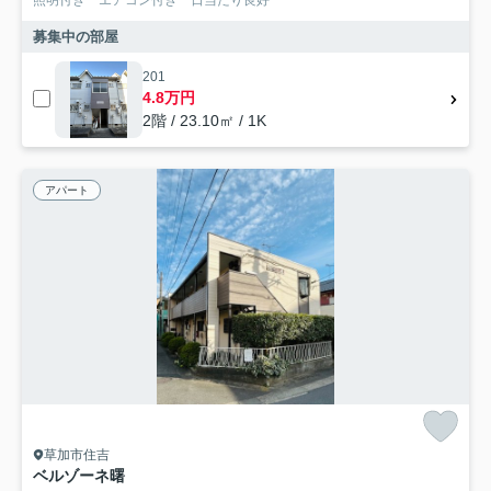
募集中の部屋
201
4.8万円
2階 / 23.10㎡ / 1K
アパート
草加市住吉
ベルゾーネ曙