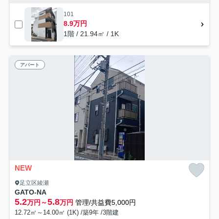
101
8.9万円
1階 / 21.94㎡ / 1K
アパート
NEW
足立区綾瀬
GATO-NA
5.2
5.8
万円～
万円
管理/共益費5,000円
12.72㎡～14.00㎡ (1K) /築9年 /3階建