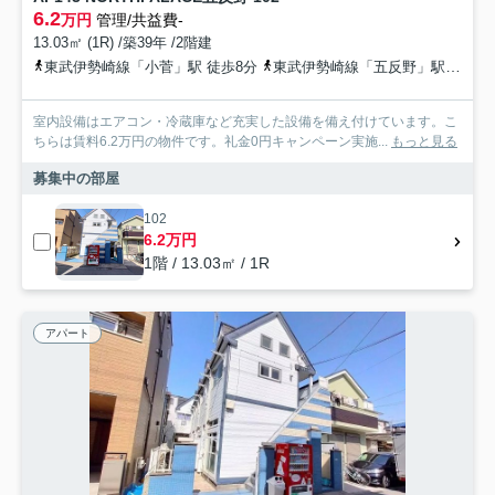
6.2
万円
管理/共益費-
13.03㎡ (1R) /築39年 /2階建
東武伊勢崎線「小菅」駅 徒歩8分
東武伊勢崎線「五反野」駅 徒歩9分
室内設備はエアコン・冷蔵庫など充実した設備を備え付けています。こ
ちらは賃料6.2万円の物件です。礼金0円キャンペーン実施...
もっと見る
募集中の部屋
102
6.2万円
1階 / 13.03㎡ / 1R
アパート