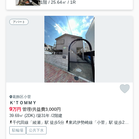
1階 / 25.64㎡ / 1R
アパート
葛飾区小菅
Ｋ’ＴＯＭＭＹ
9
万円
管理/共益費3,000円
39.69㎡ (2DK) /築31年 /2階建
千代田線「綾瀬」駅 徒歩5分
東武伊勢崎線「小菅」駅 徒歩21分
駐輪場
公共下水