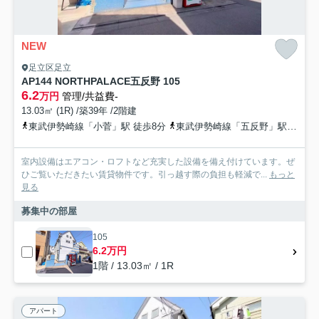
NEW
足立区足立
AP144 NORTHPALACE五反野 105
6.2
万円
管理/共益費-
13.03㎡ (1R) /築39年 /2階建
東武伊勢崎線「小菅」駅 徒歩8分
東武伊勢崎線「五反野」駅 徒歩9分
室内設備はエアコン・ロフトなど充実した設備を備え付けています。ぜ
ひご覧いただきたい賃貸物件です。引っ越す際の負担も軽減で...
もっと
見る
募集中の部屋
105
6.2万円
1階 / 13.03㎡ / 1R
アパート