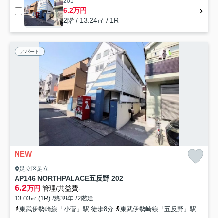
201
6.2万円
2階 / 13.24㎡ / 1R
アパート
NEW
足立区足立
AP146 NORTHPALACE五反野 202
6.2
万円
管理/共益費-
13.03㎡ (1R) /築39年 /2階建
東武伊勢崎線「小菅」駅 徒歩8分
東武伊勢崎線「五反野」駅 徒歩9分