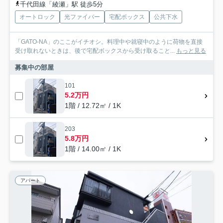
千代田線「綾瀬」駅 徒歩5分
オートロック
光ファイバー
宅配ボックス
公共下水
「GATO-NA」のここがイチオシ。料理中や就寝中のように荷物を直接
受け取れないときは、後で宅配ボックスから受け取ること...
もっと見る
募集中の部屋
101
5.2万円
1階 / 12.72㎡ / 1K
203
5.8万円
1階 / 14.00㎡ / 1K
アパート