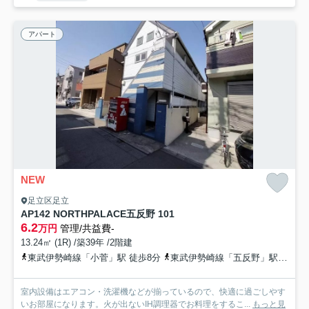
アパート
NEW
足立区足立
AP142 NORTHPALACE五反野 101
6.2
万円
管理/共益費-
13.24㎡ (1R) /築39年 /2階建
東武伊勢崎線「小菅」駅 徒歩8分
東武伊勢崎線「五反野」駅 徒歩9分
室内設備はエアコン・洗濯機などが揃っているので、快適に過ごしやす
いお部屋になります。火が出ないIH調理器でお料理をするこ...
もっと見