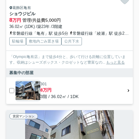
葛飾区亀有
ショウジビル
8
万円
管理/共益費5,000円
36.02㎡ (1DK) /築23年 /3階建
常磐緩行線「亀有」駅 徒歩5分
常磐緩行線「綾瀬」駅 徒歩27分
京
駐輪場
敷地内ごみ置き場
公共下水
「Olympic亀有店」まで徒歩4分と、歩いて行ける距離に位置していま
す。収納はシューズボックス・クロゼットなど豊富なの...
もっと見る
募集中の部屋
301
8万円
3階 / 36.02㎡ / 1DK
賃貸マンション