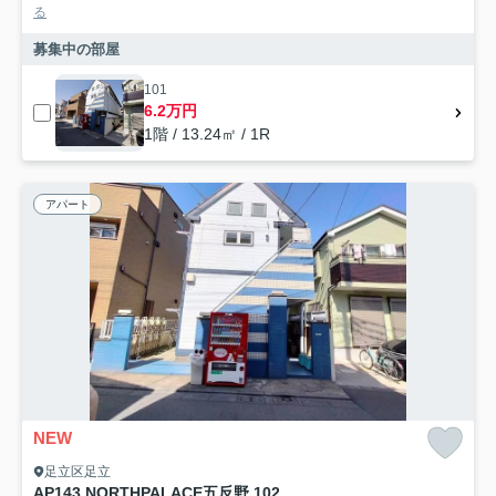
る
募集中の部屋
101
6.2万円
1階 / 13.24㎡ / 1R
アパート
NEW
足立区足立
AP143 NORTHPALACE五反野 102