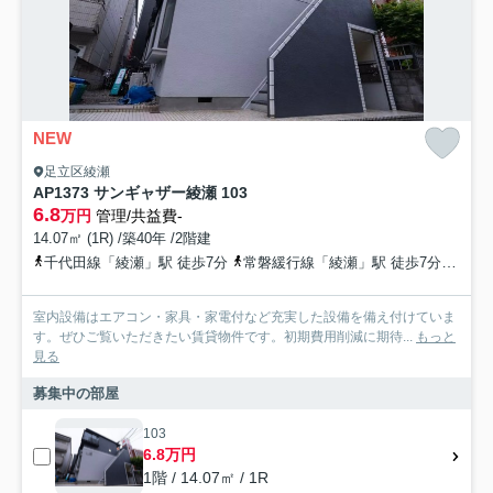
NEW
足立区綾瀬
AP1373 サンギャザー綾瀬 103
6.8
万円
管理/共益費-
14.07㎡ (1R) /築40年 /2階建
千代田線「綾瀬」駅 徒歩7分
常磐緩行線「綾瀬」駅 徒歩7分
つく
室内設備はエアコン・家具・家電付など充実した設備を備え付けていま
す。ぜひご覧いただきたい賃貸物件です。初期費用削減に期待...
もっと
見る
募集中の部屋
103
6.8万円
1階 / 14.07㎡ / 1R