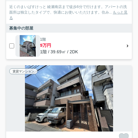
近くのまいばすけっと 綾瀬南店まで徒歩6分で行けます。アパートの洗
面所は独立したタイプで、快適にお使いいただけます。住み...
もっと見
る
募集中の部屋
1階
9万円
1階 / 39.69㎡ / 2DK
賃貸マンション