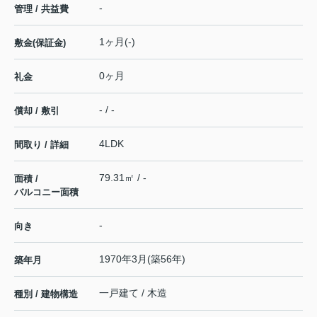
-
管理 / 共益費
1ヶ月(-)
敷金(保証金)
0ヶ月
礼金
- / -
償却 / 敷引
4LDK
間取り / 詳細
79.31㎡ / -
面積 /
バルコニー面積
-
向き
1970年3月(築56年)
築年月
一戸建て / 木造
種別 / 建物構造