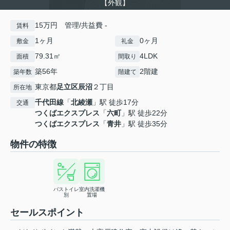
【外観】
15万円 管理/共益費 -
賃料
1ヶ月
0ヶ月
敷金
礼金
79.31㎡
4LDK
面積
間取り
築56年
2階建
築年数
階建て
東京都
足立区
辰沼
２丁目
所在地
千代田線
「
北綾瀬
」駅 徒歩17分
交通
つくばエクスプレス
「
六町
」駅 徒歩22分
つくばエクスプレス
「
青井
」駅 徒歩35分
物件の特徴
バストイレ
室内洗濯機
別
置場
セールスポイント