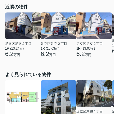
近隣の物件
足立区足立２丁目
足立区足立２丁目
足立区足立２丁目
1
1R (13.24㎡)
1R (13.03㎡)
1R (13.03㎡)
6.2
6.2
6.2
万円
万円
万円
よく見られている物件
足立区東和４丁目