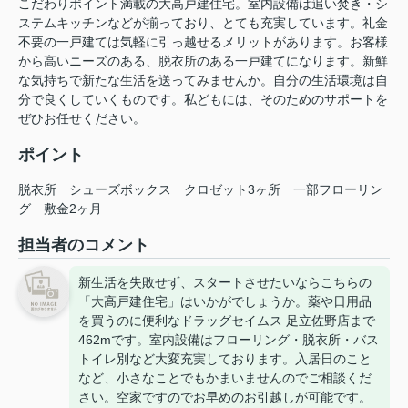
こだわりポイント満載の大高戸建住宅。室内設備は追い焚き・シ
ステムキッチンなどが揃っており、とても充実しています。礼金
不要の一戸建ては気軽に引っ越せるメリットがあります。お客様
から高いニーズのある、脱衣所のある一戸建てになります。新鮮
な気持ちで新たな生活を送ってみませんか。自分の生活環境は自
分で良くしていくものです。私どもには、そのためのサポートを
ぜひお任せください。
ポイント
脱衣所
シューズボックス
クロゼット3ヶ所
一部フローリン
グ
敷金2ヶ月
担当者のコメント
新生活を失敗せず、スタートさせたいならこちらの
「大高戸建住宅」はいかがでしょうか。薬や日用品
を買うのに便利なドラッグセイムス 足立佐野店まで
462mです。室内設備はフローリング・脱衣所・バス
トイレ別など大変充実しております。入居日のこと
など、小さなことでもかまいませんのでご相談くだ
さい。空家ですのでお早めのお引越しが可能です。