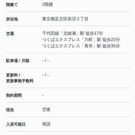
2階建
階建て
東京都
足立区
辰沼
２丁目
所在地
千代田線
「
北綾瀬
」駅 徒歩17分
交通
つくばエクスプレス
「
六町
」駅 徒歩22分
つくばエクスプレス
「
青井
」駅 徒歩35分
- / -
駐車場 / 月額
- / -
更新料 /
更新事務手数料
-
契約期間
空家
現況
相談
入居可能日