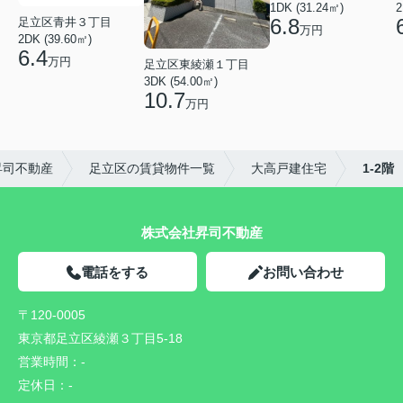
1DK (31.24㎡)
2
6.8
足立区青井３丁目
万円
2DK (39.60㎡)
6.4
万円
足立区東綾瀬１丁目
3DK (54.00㎡)
10.7
万円
昇司不動産
足立区の賃貸物件一覧
大高戸建住宅
1-2階
株式会社昇司不動産
電話をする
お問い合わせ
〒120-0005
東京都足立区綾瀬３丁目5-18
営業時間：
-
定休日：
-