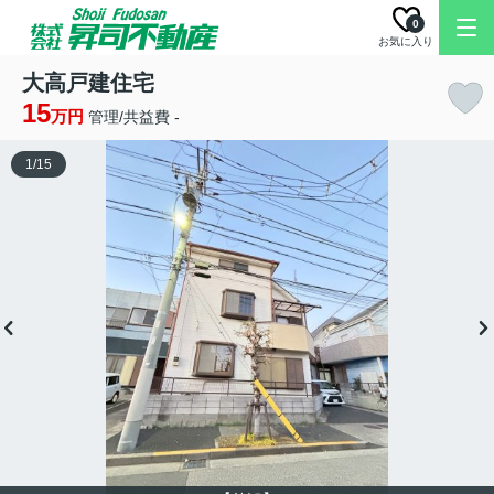
0
お気に入り
大高戸建住宅
15
万円
管理/共益費 -
1
/
15