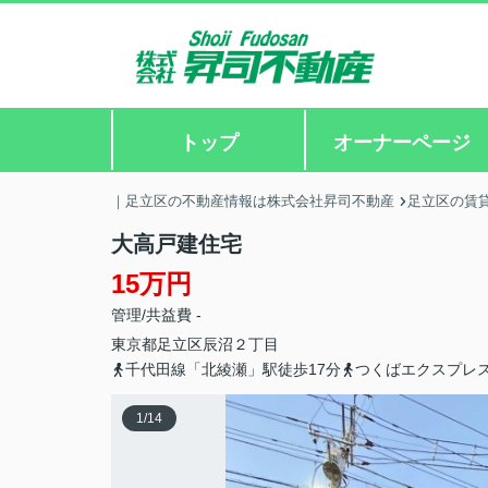
トップ
オーナーページ
｜足立区の不動産情報は株式会社昇司不動産
足立区の賃
大高戸建住宅
15万円
管理/共益費 -
東京都
足立区
辰沼
２丁目
千代田線「北綾瀬」駅徒歩17分
つくばエクスプレス
1
/
14