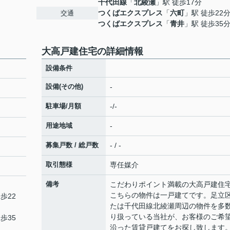
千代田線
「
北綾瀬
」駅 徒歩17分
つくばエクスプレス
「
六町
」駅 徒歩22
交通
つくばエクスプレス
「
青井
」駅 徒歩35
大高戸建住宅の詳細情報
設備条件
設備(その他)
-
駐車場/月額
-/-
用途地域
-
募集戸数 / 総戸数
- / -
取引態様
専任媒介
備考
こだわりポイント満載の大高戸建住
こちらの物件は一戸建てです。足立
歩22
たは千代田線北綾瀬周辺の物件を多
り扱っている当社が、お客様のご希
歩35
沿った賃貸戸建てをお探し致します