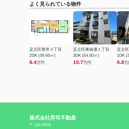
よく見られている物件
足立区青井３丁目
足立区東綾瀬１丁目
足立区
2DK (39.60㎡)
3DK (54.00㎡)
1DK (
6.4
10.7
6.8
万円
万円
万
株式会社昇司不動産
〒120-0005