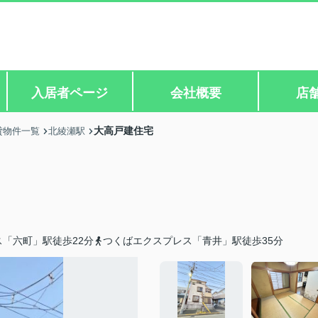
入居者ページ
会社概要
店
大高戸建住宅
貸物件一覧
北綾瀬駅
「六町」駅徒歩22分
つくばエクスプレス「青井」駅徒歩35分