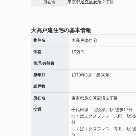
東京都
足立区
辰沼
２丁目
所在地
大高戸建住宅の基本情報
物件名
大高戸建住宅
価格
15万円
管理/共益費
-
築年月
1970年3月（築56年）
総戸数
-
所在地
東京都
足立区
辰沼
２丁目
交通
千代田線
「
北綾瀬
」駅 徒歩17分
つくばエクスプレス
「
六町
」駅 徒
分
つくばエクスプレス
「
青井
」駅 徒
分