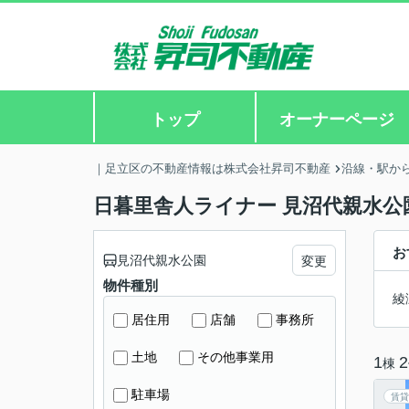
トップ
オーナーページ
｜足立区の不動産情報は株式会社昇司不動産
沿線・駅か
日暮里舎人ライナー 見沼代親水公
お
見沼代親水公園
変更
物件種別
綾
居住用
店舗
事務所
土地
その他事業用
1
2
棟
駐車場
賃貸