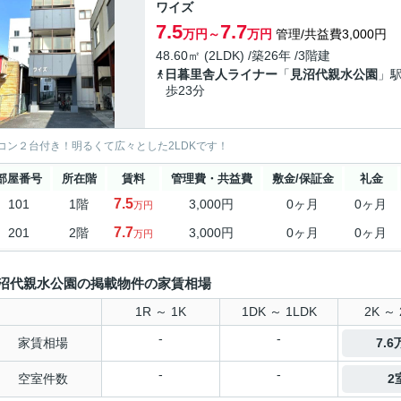
ワイズ
7.5
7.7
万円～
万円
管理/共益費3,000円
48.60㎡ (2LDK) /築26年 /3階建
日暮里舎人ライナー
「
見沼代親水公園
」駅
歩23分
コン２台付き！明るくて広々とした2LDKです！
部屋番号
所在階
賃料
管理費・共益費
敷金/保証金
礼金
7.5
101
1階
3,000円
0ヶ月
0ヶ月
万円
7.7
201
2階
3,000円
0ヶ月
0ヶ月
万円
沼代親水公園の掲載物件の家賃相場
1R ～ 1K
1DK ～ 1LDK
2K ～ 
-
-
家賃相場
7.
-
-
空室件数
2