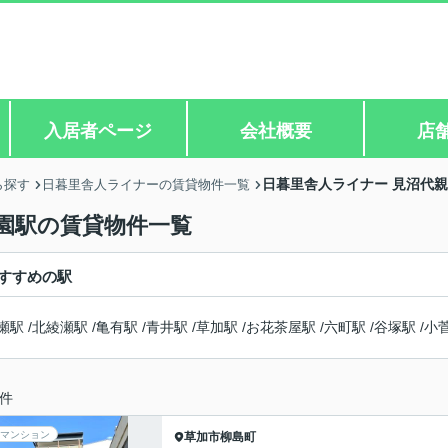
入居者ページ
会社概要
店
日暮里舎人ライナー 見沼代
ら探す
日暮里舎人ライナーの賃貸物件一覧
園駅の賃貸物件一覧
すすめの駅
瀬駅
/
北綾瀬駅
/
亀有駅
/
青井駅
/
草加駅
/
お花茶屋駅
/
六町駅
/
谷塚駅
/
小
件
マンション
草加市
柳島町