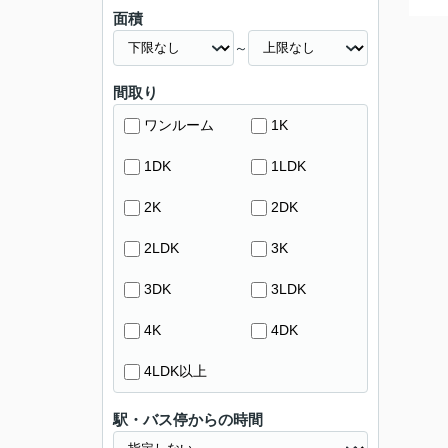
面積
～
間取り
ワンルーム
1K
1DK
1LDK
2K
2DK
2LDK
3K
3DK
3LDK
4K
4DK
4LDK以上
駅・バス停からの時間