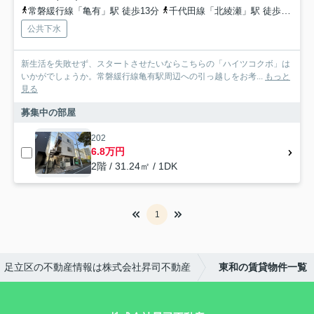
常磐緩行線「亀有」駅 徒歩13分
千代田線「北綾瀬」駅 徒歩15分
公共下水
新生活を失敗せず、スタートさせたいならこちらの「ハイツコクボ」は
いかがでしょうか。常磐緩行線亀有駅周辺への引っ越しをお考...
もっと
見る
募集中の部屋
202
6.8万円
2階 / 31.24㎡ / 1DK
1
｜足立区の不動産情報は株式会社昇司不動産
東和の賃貸物件一覧