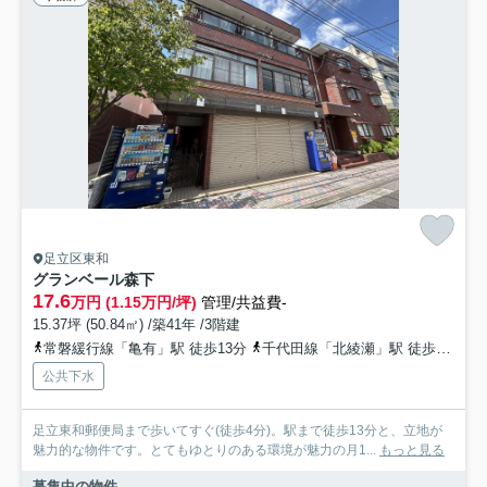
足立区東和
グランベール森下
17.6
万円 (1.15万円/坪)
管理/共益費-
15.37坪 (50.84㎡) /築41年 /3階建
常磐緩行線「亀有」駅 徒歩13分
千代田線「北綾瀬」駅 徒歩18分
公共下水
足立東和郵便局まで歩いてすぐ(徒歩4分)。駅まで徒歩13分と、立地が
魅力的な物件です。とてもゆとりのある環境が魅力の月1...
もっと見る
募集中の物件