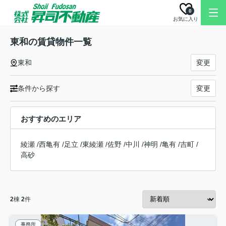
0
お気に入り
東和の賃貸物件一覧
東和
変更
条件から探す
変更
おすすめのエリア
綾瀬
/
西亀有
/
足立
/
東綾瀬
/
佐野
/
中川
/
神明
/
亀有
/
吉町
/
高砂
2
棟
2
件
事務所