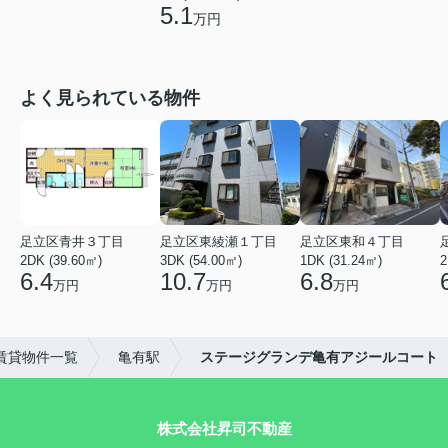
5.1
万円
よく見られている物件
足立区青井３丁目
足立区東綾瀬１丁目
足立区東和４丁目
2DK (39.60㎡)
3DK (54.00㎡)
1DK (31.24㎡)
2
6.4
10.7
6.8
万円
万円
万円
賃貸物件一覧
亀有駅
ステージグランデ亀有アジールコート
株式会社昇司不動産