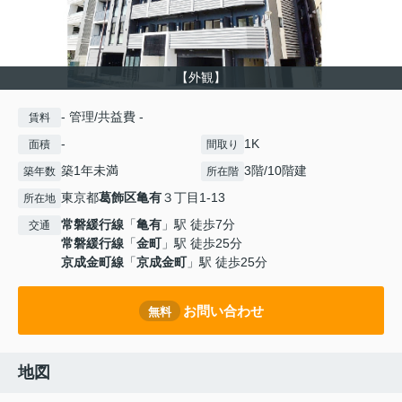
【外観】
- 管理/共益費 -
賃料
-
1K
面積
間取り
築1年未満
3階/10階建
築年数
所在階
東京都
葛飾区
亀有
３丁目1-13
所在地
常磐緩行線
「
亀有
」駅 徒歩7分
交通
常磐緩行線
「
金町
」駅 徒歩25分
京成金町線
「
京成金町
」駅 徒歩25分
お問い合わせ
無料
地図