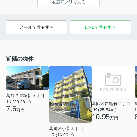
地図アプリで見る
メールで共有する
LINEで共有する
近隣の物件
葛飾区東堀切３丁目
1K (20.28㎡)
葛飾区西亀有２丁目
7.6
万円
1K (25.54㎡)
1
10.95
万円
葛飾区小菅３丁目
1R (16.00㎡)