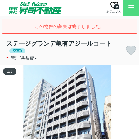
0
お気に入り
この物件の募集は終了しました。
ステージグランデ亀有アジールコート
空室0
-
管理/共益費 -
1
/
1