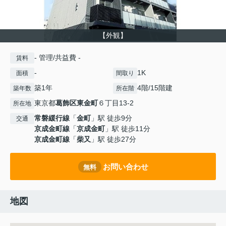
【外観】
- 管理/共益費 -
賃料
-
1K
面積
間取り
築1年
4階/15階建
築年数
所在階
東京都
葛飾区
東金町
６丁目13-2
所在地
常磐緩行線
「
金町
」駅 徒歩9分
交通
京成金町線
「
京成金町
」駅 徒歩11分
京成金町線
「
柴又
」駅 徒歩27分
お問い合わせ
無料
地図