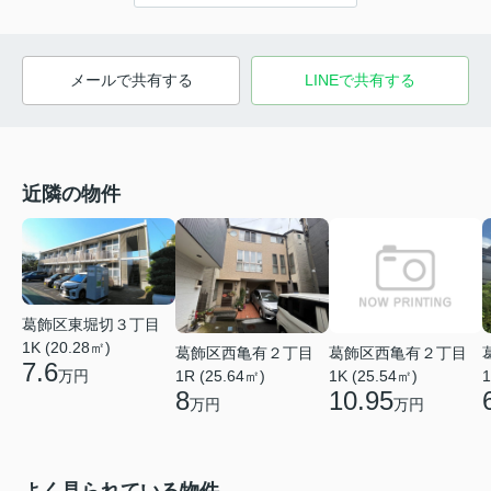
メールで共有する
LINEで共有する
近隣の物件
葛飾区東堀切３丁目
1K (20.28㎡)
葛飾区西亀有２丁目
葛飾区西亀有２丁目
7.6
万円
1K (25.54㎡)
1
1R (25.64㎡)
10.95
8
万円
万円