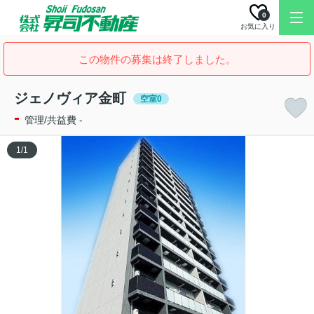
0
お気に入り
この物件の募集は終了しました。
ジェノヴィア金町
空室0
-
管理/共益費 -
1
/
1