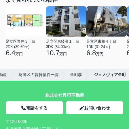
よく見られている物件
足立区青井３丁目
足立区東綾瀬１丁目
足立区東和４丁目
2DK (39.60㎡)
3DK (54.00㎡)
1DK (31.24㎡)
2
6.4
10.7
6.8
万円
万円
万円
動産
葛飾区の賃貸物件一覧
金町駅
ジェノヴィア金町
株式会社昇司不動産
電話をする
お問い合わせ
〒120-0005