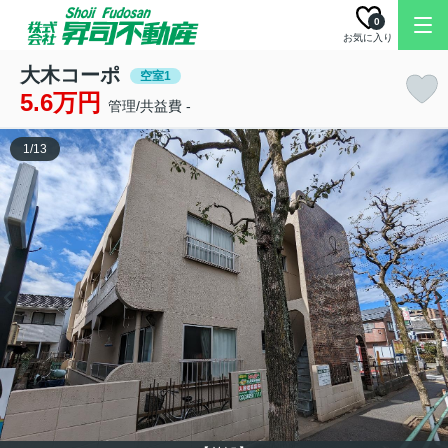
0
お気に入り
大木コーポ
空室1
5.6万円
管理/共益費 -
1
/
13