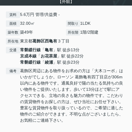
【外観】
5.6万円 管理/共益費 -
賃料
32.00㎡
1LDK
面積
間取り
築49年
1階/2階建
築年数
所在階
東京都
葛飾区
西亀有
３丁目
所在地
常磐緩行線
「
亀有
」駅 徒歩13分
交通
京成本線
「
お花茶屋
」駅 徒歩22分
常磐緩行線
「
綾瀬
」駅 徒歩23分
葛飾区周辺にある物件をお求めの方は「大木コーポ」は
備考
いかがでしょうか。ローソン 葛飾亀有四丁目店が306m
以内にある物件です。通風良好で陽の当たる気持ちの良
い物件をご提供いたします。歩いて13分ほどで駅にア
クセスできる、立地の良さも魅力の物件です。こだわり
の賃貸物件をお探しの方は、ぜひ当社にお任せ下さい。
豊富な賃貸物件を取り扱っているので、ご希望に適した
物件のご紹介ができます。不明な点がございましたら、
お気軽にご連絡下さい。