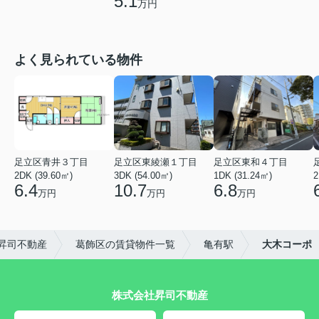
5.1
万円
よく見られている物件
足立区青井３丁目
足立区東綾瀬１丁目
足立区東和４丁目
2DK (39.60㎡)
3DK (54.00㎡)
1DK (31.24㎡)
2
6.4
10.7
6.8
万円
万円
万円
昇司不動産
葛飾区の賃貸物件一覧
亀有駅
大木コーポ
株式会社昇司不動産