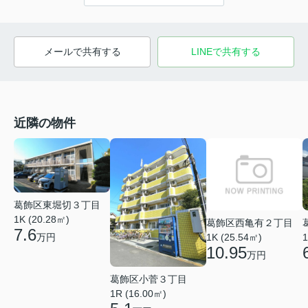
メールで共有する
LINEで共有する
近隣の物件
葛飾区東堀切３丁目
1K (20.28㎡)
葛飾区西亀有２丁目
7.6
万円
1K (25.54㎡)
1
10.95
万円
葛飾区小菅３丁目
1R (16.00㎡)