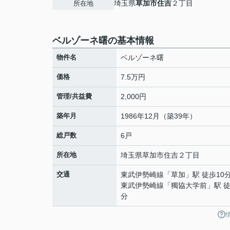
埼玉県
草加市
住吉
２丁目
所在地
ベルゾーネ曙の基本情報
物件名
ベルゾーネ曙
価格
7.5万円
管理/共益費
2,000円
築年月
1986年12月（築39年）
総戸数
6戸
所在地
埼玉県
草加市
住吉
２丁目
交通
東武伊勢崎線
「
草加
」駅 徒歩10
東武伊勢崎線
「
獨協大学前
」駅 徒
分