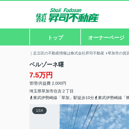
トップ
オーナーページ
｜足立区の不動産情報は株式会社昇司不動産
草加市の賃
ベルゾーネ曙
7.5万円
管理/共益費 2,000円
埼玉県
草加市
住吉
２丁目
東武伊勢崎線「草加」駅徒歩10分
東武伊勢崎線「獨
1
/
14