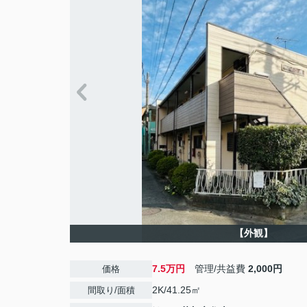
【外観】
7.5万円
管理/共益費
2,000円
価格
2K/41.25㎡
間取り/面積