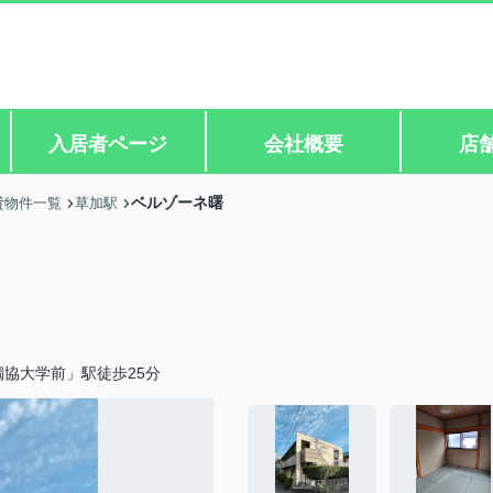
入居者ページ
会社概要
店
ベルゾーネ曙
貸物件一覧
草加駅
協大学前」駅徒歩25分