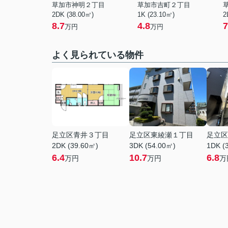
草加市神明２丁目
草加市吉町２丁目
2DK (38.00㎡)
1K (23.10㎡)
2
8.7
4.8
7
万円
万円
よく見られている物件
足立区青井３丁目
足立区東綾瀬１丁目
足立区
2DK (39.60㎡)
3DK (54.00㎡)
1DK (
6.4
10.7
6.8
万円
万円
万