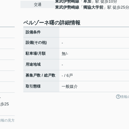
東武伊勢崎線
「
草加
」駅 徒歩10分
交通
東武伊勢崎線
「
獨協大学前
」駅 徒歩25
ベルゾーネ曙の詳細情報
設備条件
設備(その他)
-
駐車場/月額
無/-
用途地域
-
募集戸数 / 総戸数
- / 6戸
取引態様
一般媒介
情報
分
歩25
情報の見方