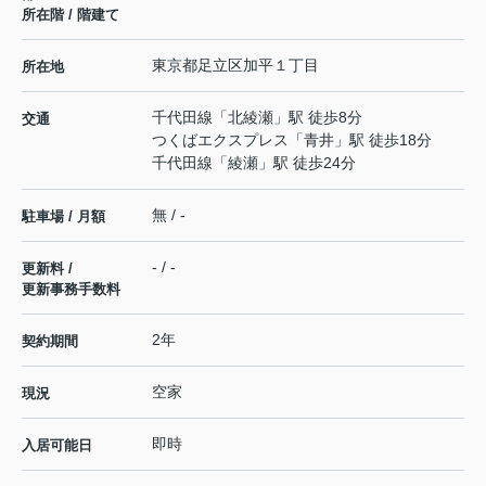
所在階 / 階建て
東京都
足立区
加平
１丁目
所在地
千代田線
「
北綾瀬
」駅 徒歩8分
交通
つくばエクスプレス
「
青井
」駅 徒歩18分
千代田線
「
綾瀬
」駅 徒歩24分
無 / -
駐車場 / 月額
- / -
更新料 /
更新事務手数料
2年
契約期間
空家
現況
即時
入居可能日