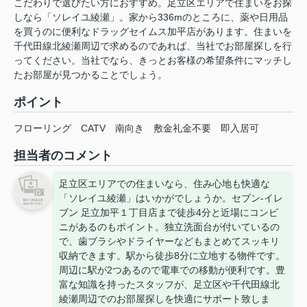
こだわりで選びたい方におすすめ。足立区エリアで住まいをお探
しなら「ソレイユ綾瀬」。家から336mのところに、薬や日用品
を買うのに便利なドラッグセイムス加平店があります。住まいを
千代田線北綾瀬周辺で求めるのであれば、当社でお部屋探しを行
ってください。当社でなら、きっとお客様の希望条件にマッチし
たお部屋が見つかることでしょう。
ポイント
フローリング
CATV
南向き
敷金礼金不要
即入居可
担当者のコメント
足立区エリアでの住まいなら、住み心地も快適な
「ソレイユ綾瀬」はいかがでしょうか。セブン-イレ
ブン 足立加平１丁目店まで徒歩4分と近場にコンビ
ニがあるのもポイント。独立洗面台が付いているの
で、歯ブラシやドライヤーなどもまとめてスッキリ
収納できます。駅から徒歩8分に立地する物件です。
周辺に駅が2つあるので電車での移動が便利です。豊
富な知識を持ったスタッフが、足立区や千代田線北
綾瀬周辺でのお部屋探しを快適にサポート致しま