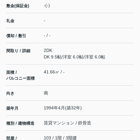
-(-)
敷金(保証金)
-
礼金
- / -
償却 / 敷引
2DK
間取り / 詳細
DK 9.5帖
/
洋室 6.0帖
/
洋室 6.0帖
41.66㎡ / -
面積 /
バルコニー面積
南
向き
1994年4月(築32年)
築年月
賃貸マンション / 鉄骨造
種別 / 建物構造
103 / 1階 / 3階建
部屋 /