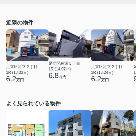
近隣の物件
足立区綾瀬５丁目
足立区足立２丁目
足立区足立２丁目
1R (14.07㎡)
1R (13.03㎡)
1R (13.24㎡)
1
6.8
万円
6.2
6.2
万円
万円
よく見られている物件