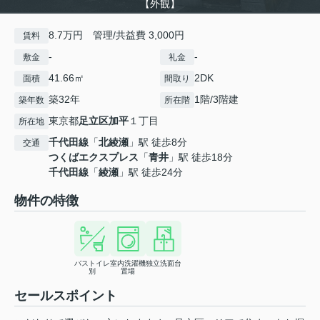
【外観】
8.7万円 管理/共益費 3,000円
賃料
-
-
敷金
礼金
41.66㎡
2DK
面積
間取り
築32年
1階/3階建
築年数
所在階
東京都
足立区
加平
１丁目
所在地
千代田線
「
北綾瀬
」駅 徒歩8分
交通
つくばエクスプレス
「
青井
」駅 徒歩18分
千代田線
「
綾瀬
」駅 徒歩24分
物件の特徴
バストイレ
室内洗濯機
独立洗面台
別
置場
セールスポイント