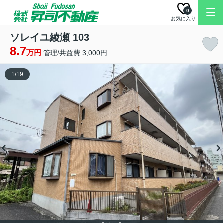
0
お気に入り
ソレイユ綾瀬 103
8.7
万円
管理/共益費 3,000円
1
/
19