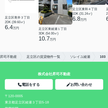
足立区東和４丁目
1DK (31.24㎡)
2
6.8
足立区青井３丁目
万円
2DK (39.60㎡)
6.4
万円
足立区東綾瀬１丁目
3DK (54.00㎡)
10.7
万円
昇司不動産
足立区の賃貸物件一覧
ソレイユ綾瀬
103
株式会社昇司不動産
電話をする
お問い合わせ
〒120-0005
東京都足立区綾瀬３丁目5-18