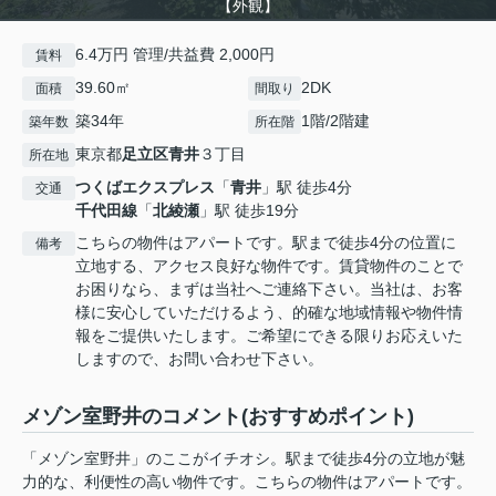
【外観】
6.4万円 管理/共益費 2,000円
賃料
39.60㎡
2DK
面積
間取り
築34年
1階/2階建
築年数
所在階
東京都
足立区
青井
３丁目
所在地
つくばエクスプレス
「
青井
」駅 徒歩4分
交通
千代田線
「
北綾瀬
」駅 徒歩19分
こちらの物件はアパートです。駅まで徒歩4分の位置に
備考
立地する、アクセス良好な物件です。賃貸物件のことで
お困りなら、まずは当社へご連絡下さい。当社は、お客
様に安心していただけるよう、的確な地域情報や物件情
報をご提供いたします。ご希望にできる限りお応えいた
しますので、お問い合わせ下さい。
メゾン室野井のコメント(おすすめポイント)
「メゾン室野井」のここがイチオシ。駅まで徒歩4分の立地が魅
力的な、利便性の高い物件です。こちらの物件はアパートです。