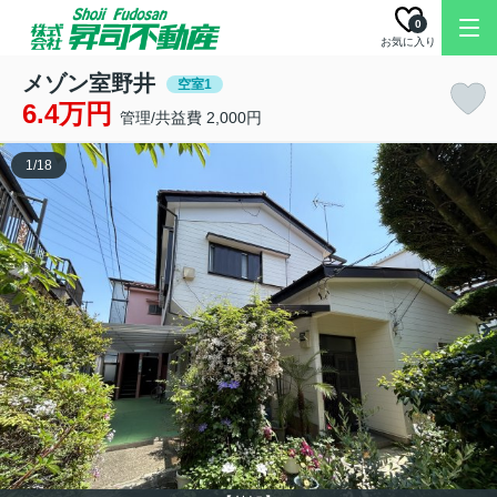
0
お気に入り
メゾン室野井
空室1
6.4万円
管理/共益費 2,000円
1
/
18