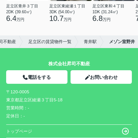
足立区青井３丁目
足立区東綾瀬１丁目
足立区東和４丁目
2DK (39.60㎡)
3DK (54.00㎡)
1DK (31.24㎡)
2
6.4
10.7
6.8
万円
万円
万円
司不動産
足立区の賃貸物件一覧
青井駅
メゾン室野井
株式会社昇司不動産
電話をする
お問い合わせ
〒120-0005
東京都足立区綾瀬３丁目5-18
営業時間：
-
定休日：
-
トップページ